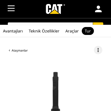
person
SEARCH
search
Avantajları
Teknik Özellikler
Araçlar
Tur
more_vert
Ataşmanlar