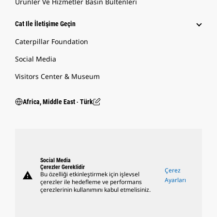
Ürünler Ve Hizmetler Basın Bültenleri
Cat Ile İletişime Geçin
Caterpillar Foundation
Social Media
Visitors Center & Museum
Africa, Middle East ‧ Türk
Social Media
Çerezler Gereklidir
Çerez
warning
Bu özelliği etkinleştirmek için işlevsel
Ayarları
çerezler ile hedefleme ve performans
çerezlerinin kullanımını kabul etmelisiniz.