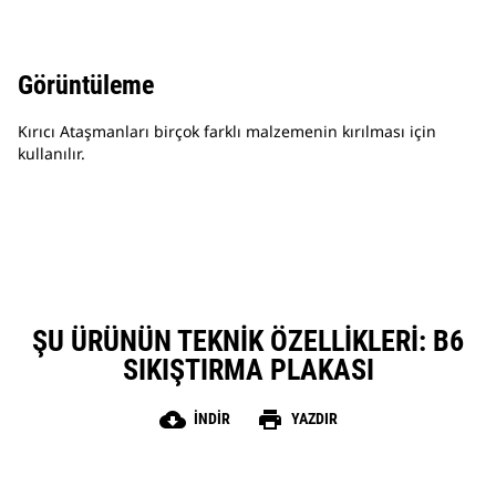
Görüntüleme
Kırıcı Ataşmanları birçok farklı malzemenin kırılması için
kullanılır.
ŞU ÜRÜNÜN TEKNIK ÖZELLIKLERI: B6
SIKIŞTIRMA PLAKASI
cloud_download
print
İNDIR
YAZDIR