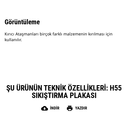
Görüntüleme
Kırıcı Ataşmanları birçok farklı malzemenin kırılması için
kullanılır.
ŞU ÜRÜNÜN TEKNIK ÖZELLIKLERI: H55
SIKIŞTIRMA PLAKASI
cloud_download
print
İNDIR
YAZDIR