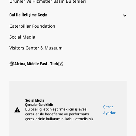
Ürünler Ve Hizmetler Basın Bültenleri
Cat Ile İletişime Geçin
Caterpillar Foundation
Social Media
Visitors Center & Museum
Africa, Middle East ‧ Türk
Social Media
Çerezler Gereklidir
Çerez
warning
Bu özelliği etkinleştirmek için işlevsel
Ayarları
çerezler ile hedefleme ve performans
çerezlerinin kullanımını kabul etmelisiniz.