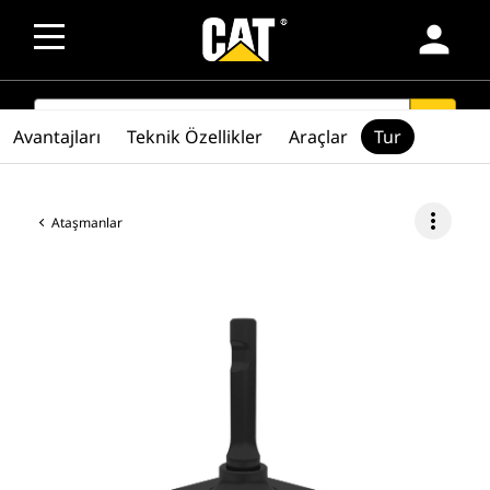
person
SEARCH
search
Avantajları
Teknik Özellikler
Araçlar
Tur
more_vert
Ataşmanlar