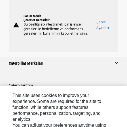
Social Media
Çerezler Gereklidir
Çerez
warning
Bu özelliği etkinleştirmek için işlevsel
Ayarları
çerezler ile hedefleme ve performans
çerezlerinin kullanımını kabul etmelisiniz.
Caterpillar Markaları
Caterpillar.com
Caterpillar Müşteri Hizmetleri Ve Iletişim
This site uses cookies to improve your
experience. Some are required for the site to
Site Haritası
function, while others support features,
performance, personalization, targeting, and
Cookie Settings
analytics.
Yasal
You can adjust your preferences anytime using