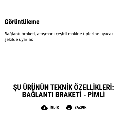
Görüntüleme
Bağlantı braketi, ataşmanı çeşitli makine tiplerine uyacak
şekilde uyarlar.
ŞU ÜRÜNÜN TEKNIK ÖZELLIKLERI:
BAĞLANTI BRAKETI - PIMLI
cloud_download
print
İNDIR
YAZDIR