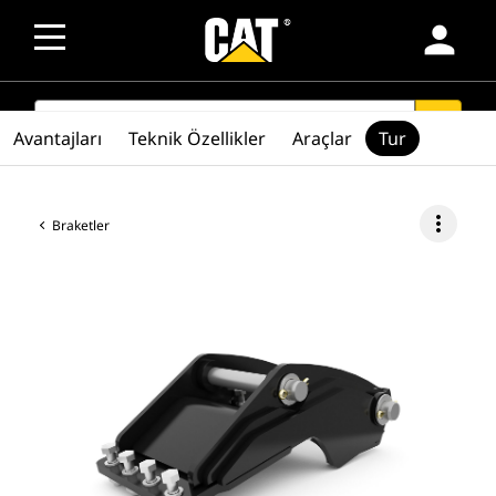
person
SEARCH
search
Avantajları
Teknik Özellikler
Araçlar
Tur
more_vert
Braketler