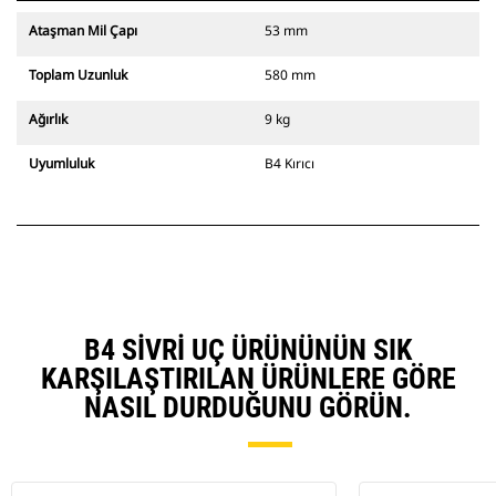
Ataşman Mil Çapı
53 mm
Toplam Uzunluk
580 mm
Ağırlık
9 kg
Uyumluluk
B4 Kırıcı
B4 SIVRI UÇ ÜRÜNÜNÜN SIK
KARŞILAŞTIRILAN ÜRÜNLERE GÖRE
NASIL DURDUĞUNU GÖRÜN.