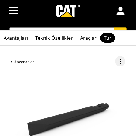
person
SEARCH
search
Avantajları
Teknik Özellikler
Araçlar
Tur
more_vert
Ataşmanlar