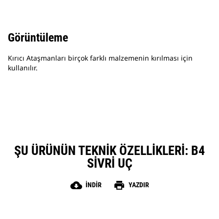
Görüntüleme
Kırıcı Ataşmanları birçok farklı malzemenin kırılması için
kullanılır.
ŞU ÜRÜNÜN TEKNIK ÖZELLIKLERI: B4
SIVRI UÇ
cloud_download
print
İNDIR
YAZDIR