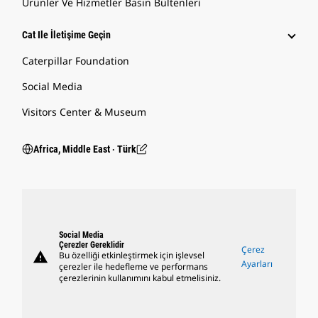
Ürünler Ve Hizmetler Basın Bültenleri
Cat Ile İletişime Geçin
Caterpillar Foundation
Social Media
Visitors Center & Museum
Africa, Middle East ‧ Türk
Social Media
Çerezler Gereklidir
Çerez
warning
Bu özelliği etkinleştirmek için işlevsel
Ayarları
çerezler ile hedefleme ve performans
çerezlerinin kullanımını kabul etmelisiniz.