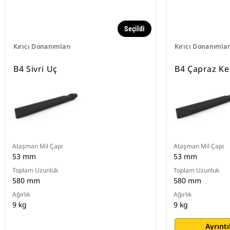
Seçildi
Kırıcı Donanımları
Kırıcı Donanımlar
B4 Sivri Uç
B4 Çapraz Ke
Ataşman Mil Çapı
Ataşman Mil Çapı
53 mm
53 mm
Toplam Uzunluk
Toplam Uzunluk
580 mm
580 mm
Ağırlık
Ağırlık
9 kg
9 kg
Ayrıntı