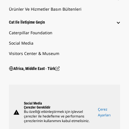
Ürünler Ve Hizmetler Basın Bültenleri
Cat Ile İletişime Geçin
Caterpillar Foundation
Social Media
Visitors Center & Museum
Africa, Middle East ‧ Türk
Social Media
Çerezler Gereklidir
Çerez
warning
Bu özelliği etkinleştirmek için işlevsel
Ayarları
çerezler ile hedefleme ve performans
çerezlerinin kullanımını kabul etmelisiniz.