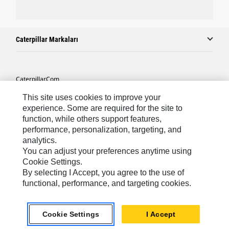
Caterpillar Markaları
Caterpillar.com
Caterpillar Müşteri Hizmetleri Ve Iletişim
This site uses cookies to improve your
experience. Some are required for the site to
Site Haritası
function, while others support features,
performance, personalization, targeting, and
Cookie Settings
analytics.
Yasal
You can adjust your preferences anytime using
Cookie Settings.
Gizlilik
By selecting I Accept, you agree to the use of
functional, performance, and targeting cookies.
Africa, Middle East ‧ Türk
© 2026 Caterpillar. Tüm Hakları Saklıdır.
Cookie Settings
I Accept