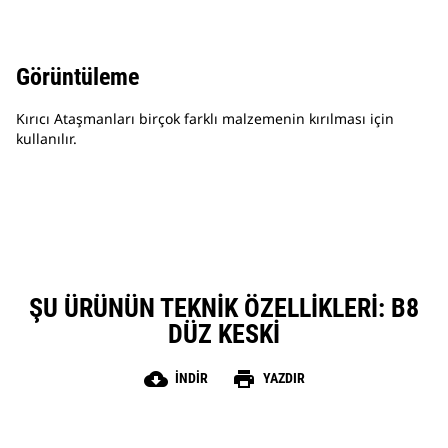
Görüntüleme
Kırıcı Ataşmanları birçok farklı malzemenin kırılması için
kullanılır.
ŞU ÜRÜNÜN TEKNIK ÖZELLIKLERI: B8
DÜZ KESKI
cloud_download
print
İNDIR
YAZDIR