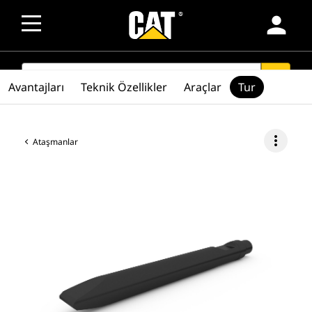
person
SEARCH
search
Avantajları
Teknik Özellikler
Araçlar
Tur
more_vert
Ataşmanlar