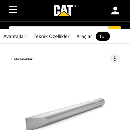
person
SEARCH
search
Avantajları
Teknik Özellikler
Araçlar
Tur
more_vert
Ataşmanlar