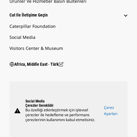
Ürünler Ve Hizmetler Basın Bültenleri
Cat Ile İletişime Geçin
Caterpillar Foundation
Social Media
Visitors Center & Museum
Africa, Middle East ‧ Türk
Social Media
Çerezler Gereklidir
Çerez
warning
Bu özelliği etkinleştirmek için işlevsel
Ayarları
çerezler ile hedefleme ve performans
çerezlerinin kullanımını kabul etmelisiniz.