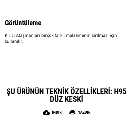
Görüntüleme
Kırıcı Ataşmanları birçok farklı malzemenin kırılması için
kullanılır.
ŞU ÜRÜNÜN TEKNIK ÖZELLIKLERI: H95
DÜZ KESKI
cloud_download
print
İNDIR
YAZDIR