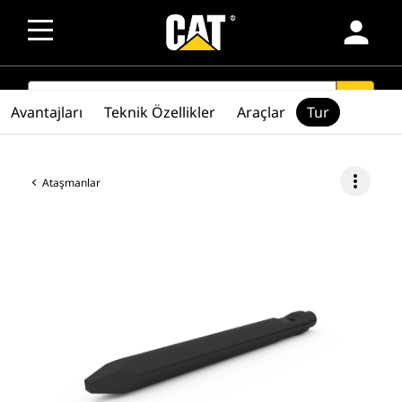
person
SEARCH
search
Avantajları
Teknik Özellikler
Araçlar
Tur
more_vert
Ataşmanlar