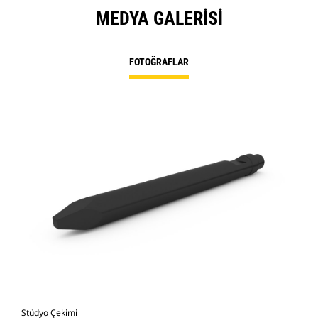
MEDYA GALERISI
FOTOĞRAFLAR
Stüdyo Çekimi
Önd