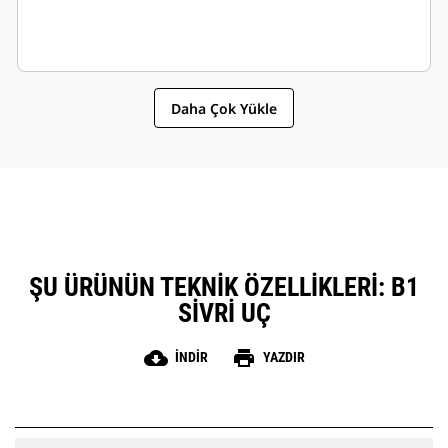
Daha Çok Yükle
ŞU ÜRÜNÜN TEKNIK ÖZELLIKLERI: B1
SIVRI UÇ
cloud_download
print
İNDIR
YAZDIR