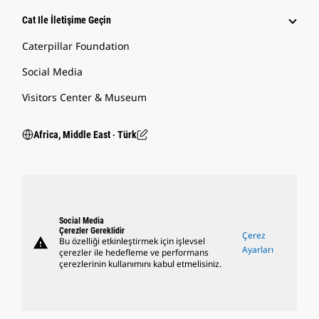
Cat Ile İletişime Geçin
Caterpillar Foundation
Social Media
Visitors Center & Museum
Africa, Middle East ‧ Türk
Social Media
Çerezler Gereklidir
Çerez
warning
Bu özelliği etkinleştirmek için işlevsel
Ayarları
çerezler ile hedefleme ve performans
çerezlerinin kullanımını kabul etmelisiniz.