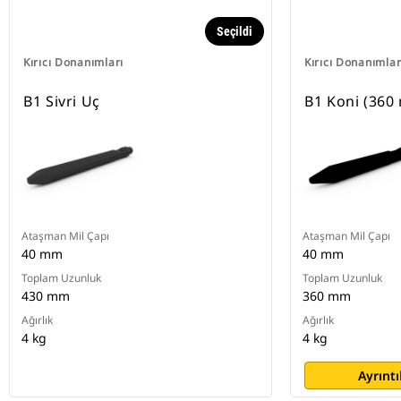
Seçildi
Kırıcı Donanımları
Kırıcı Donanımlar
B1 Sivri Uç
B1 Koni (360
Ataşman Mil Çapı
Ataşman Mil Çapı
40 mm
40 mm
Toplam Uzunluk
Toplam Uzunluk
430 mm
360 mm
Ağırlık
Ağırlık
4 kg
4 kg
Ayrıntı