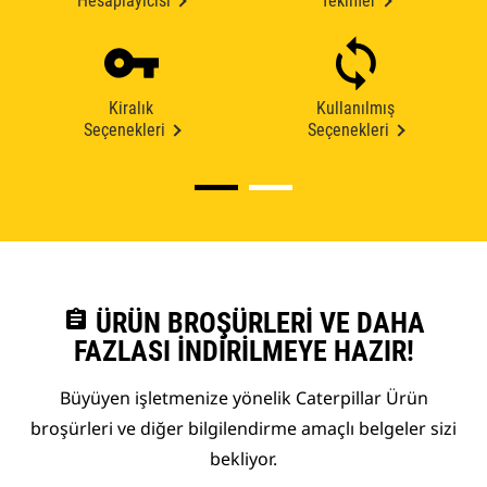
Hesaplayıcısı
Teklifler
Kiralık
Kullanılmış
Seçenekleri
Seçenekleri
assignment
ÜRÜN BROŞÜRLERI VE DAHA
FAZLASI İNDIRILMEYE HAZIR!
Büyüyen işletmenize yönelik Caterpillar Ürün
broşürleri ve diğer bilgilendirme amaçlı belgeler sizi
bekliyor.