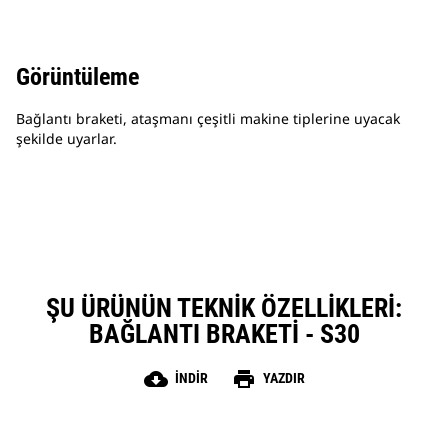
Görüntüleme
Bağlantı braketi, ataşmanı çeşitli makine tiplerine uyacak
şekilde uyarlar.
ŞU ÜRÜNÜN TEKNIK ÖZELLIKLERI:
BAĞLANTI BRAKETI - S30
cloud_download
print
İNDIR
YAZDIR