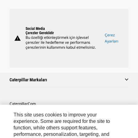
Social Media
Çerezler Gereklidir
Çerez
warning
Bu özelliği etkinleştirmek için işlevsel
Ayarları
çerezler ile hedefleme ve performans
çerezlerinin kullanımını kabul etmelisiniz.
Caterpillar Markaları
Caterpillar.com
Caterpillar Müşteri Hizmetleri Ve Iletişim
This site uses cookies to improve your
experience. Some are required for the site to
Site Haritası
function, while others support features,
performance, personalization, targeting, and
Cookie Settings