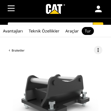
person
SEARCH
search
Avantajları
Teknik Özellikler
Araçlar
Tur
more_vert
Braketler