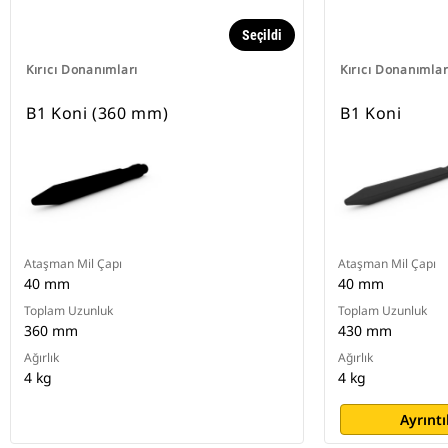
Seçildi
Kırıcı Donanımları
Kırıcı Donanımlar
B1 Koni (360 mm)
B1 Koni
Ataşman Mil Çapı
Ataşman Mil Çapı
40 mm
40 mm
Toplam Uzunluk
Toplam Uzunluk
360 mm
430 mm
Ağırlık
Ağırlık
4 kg
4 kg
Ayrıntı