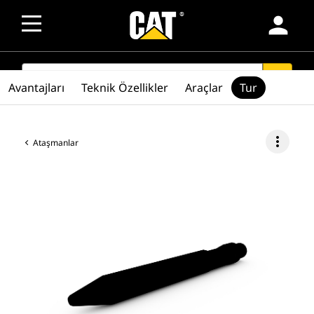
person
SEARCH
search
Avantajları
Teknik Özellikler
Araçlar
Tur
more_vert
Ataşmanlar