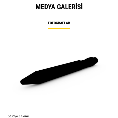
MEDYA GALERISI
FOTOĞRAFLAR
Stüdyo Çekimi
Önd