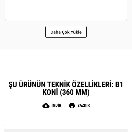
Daha Çok Yükle
ŞU ÜRÜNÜN TEKNIK ÖZELLIKLERI: B1
KONI (360 MM)
cloud_download
print
İNDIR
YAZDIR