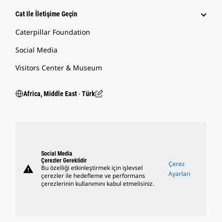
Cat Ile İletişime Geçin
Caterpillar Foundation
Social Media
Visitors Center & Museum
Africa, Middle East ‧ Türk
Social Media
Çerezler Gereklidir
Çerez
warning
Bu özelliği etkinleştirmek için işlevsel
Ayarları
çerezler ile hedefleme ve performans
çerezlerinin kullanımını kabul etmelisiniz.