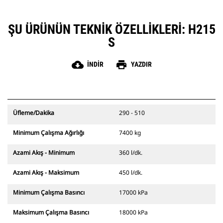
ŞU ÜRÜNÜN TEKNIK ÖZELLIKLERI: H215
S
cloud_download
print
İNDIR
YAZDIR
Üfleme/Dakika
290 - 510
Minimum Çalışma Ağırlığı
7400 kg
Azami Akış - Minimum
360 l/dk.
Azami Akış - Maksimum
450 l/dk.
Minimum Çalışma Basıncı
17000 kPa
Maksimum Çalışma Basıncı
18000 kPa