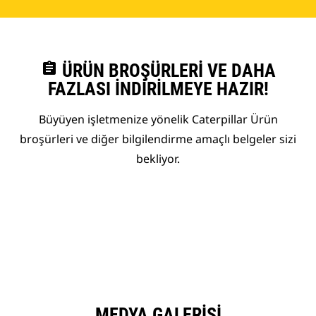
assignment
ÜRÜN BROŞÜRLERI VE DAHA
FAZLASI İNDIRILMEYE HAZIR!
Büyüyen işletmenize yönelik Caterpillar Ürün
broşürleri ve diğer bilgilendirme amaçlı belgeler sizi
bekliyor.
MEDYA GALERISI