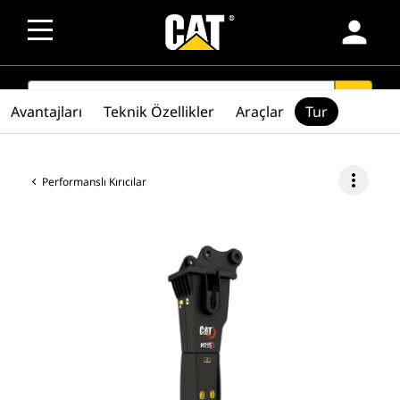
person
SEARCH
search
Avantajları
Teknik Özellikler
Araçlar
Tur
more_vert
Performanslı Kırıcılar