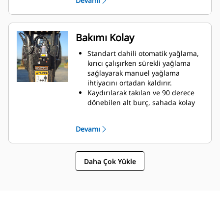
Devamı
yardımcı olur.
Kritik hidrolik komponentlerin
muhafaza içinde hasara karşı
korunuyor olması, sahadaki kesinti
Bakımı Kolay
sürelerinin azaltılmasına yardımcı
olur.
Standart dahili otomatik yağlama,
kırıcı çalışırken sürekli yağlama
sağlayarak manuel yağlama
ihtiyacını ortadan kaldırır.
Kaydırılarak takılan ve 90 derece
dönebilen alt burç, sahada kolay
değiştirme olanağı sağlayarak
servis süresini kısaltmaya ve
Devamı
kullanım ömrünü uzatmaya
yardımcı olur.
Petrol yakıtlı tasarım, gaz
Daha Çok Yükle
dolumunu kontrol etme ihtiyacını
ortadan kaldırır.
Bakım alanlarına hızlı ve kolay
erişim, kırıcı bakımını basitleştirir.