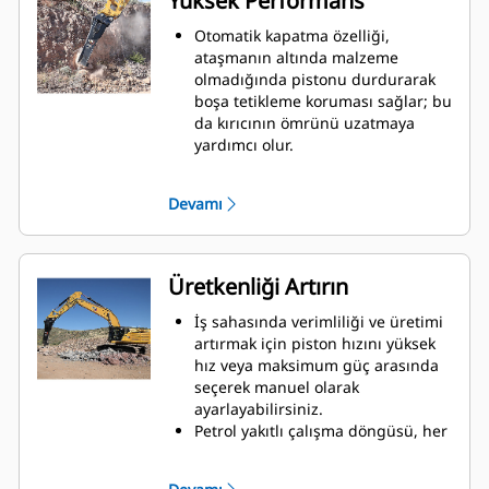
Yüksek Performans
Otomatik kapatma özelliği,
ataşmanın altında malzeme
olmadığında pistonu durdurarak
boşa tetikleme koruması sağlar; bu
da kırıcının ömrünü uzatmaya
yardımcı olur.
Dahili tamponlama sistemi,
makine titreşiminin azaltılmasına
Devamı
ve gürültü yalıtımının artırılmasına
yardımcı olur.
Standart susturucu özelliği,
mahalleler veya hastane civarları
Üretkenliği Artırın
gibi gürültü açısından hassas,
sesin düzenlemeye tabi olduğu
İş sahasında verimliliği ve üretimi
alanlarda bulunan iş sahalarında
artırmak için piston hızını yüksek
Performanslı kırıcı kullanmanıza
hız veya maksimum güç arasında
olanak tanır.
seçerek manuel olarak
ayarlayabilirsiniz.
Petrol yakıtlı çalışma döngüsü, her
darbede tam güç sağlanmasına ve
daha az atık ısı oluşmasına