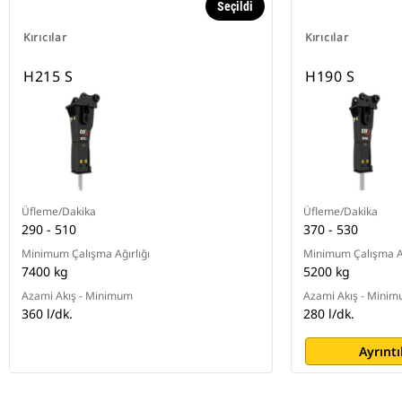
Seçildi
Kırıcılar
Kırıcılar
H215 S
H190 S
Üfleme/Dakika
Üfleme/Dakika
290 - 510
370 - 530
Minimum Çalışma Ağırlığı
Minimum Çalışma Ağ
7400 kg
5200 kg
Azami Akış - Minimum
Azami Akış - Mini
360 l/dk.
280 l/dk.
Ayrıntı