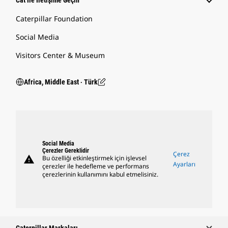
Cat Ile İletişime Geçin
Caterpillar Foundation
Social Media
Visitors Center & Museum
Africa, Middle East ‧ Türk
Social Media
Çerezler Gereklidir
Çerez
warning
Bu özelliği etkinleştirmek için işlevsel
Ayarları
çerezler ile hedefleme ve performans
çerezlerinin kullanımını kabul etmelisiniz.