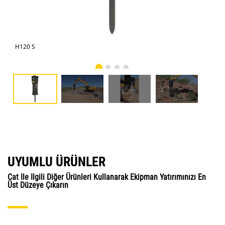
H120 S
Eks
UYUMLU ÜRÜNLER
Cat Ile Ilgili Diğer Ürünleri Kullanarak Ekipman Yatırımınızı En
Üst Düzeye Çıkarın