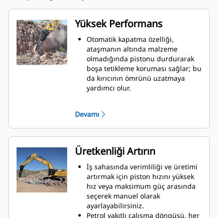
Yüksek Performans
Otomatik kapatma özelliği,
ataşmanın altında malzeme
olmadığında pistonu durdurarak
boşa tetikleme koruması sağlar; bu
da kırıcının ömrünü uzatmaya
yardımcı olur.
Dahili tamponlama sistemi,
makine titreşiminin azaltılmasına
Devamı
ve gürültü yalıtımının artırılmasına
yardımcı olur.
Standart susturucu özelliği,
mahalleler veya hastane civarları
Üretkenliği Artırın
gibi gürültü açısından hassas,
sesin düzenlemeye tabi olduğu
İş sahasında verimliliği ve üretimi
alanlarda bulunan iş sahalarında
artırmak için piston hızını yüksek
Performanslı kırıcı kullanmanıza
hız veya maksimum güç arasında
olanak tanır.
seçerek manuel olarak
ayarlayabilirsiniz.
Petrol yakıtlı çalışma döngüsü, her