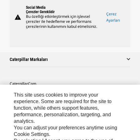
Social Media
Çerezler Gereklidir
Çerez
warning
Bu özelliği etkinleştirmek için işlevsel
Ayarları
çerezler ile hedefleme ve performans
çerezlerinin kullanımını kabul etmelisiniz.
Caterpillar Markaları
Caterpillar.com
Caterpillar Müşteri Hizmetleri Ve Iletişim
This site uses cookies to improve your
experience. Some are required for the site to
Site Haritası
function, while others support features,
performance, personalization, targeting, and
Cookie Settings
analytics.
Yasal
You can adjust your preferences anytime using
Cookie Settings.
Gizlilik