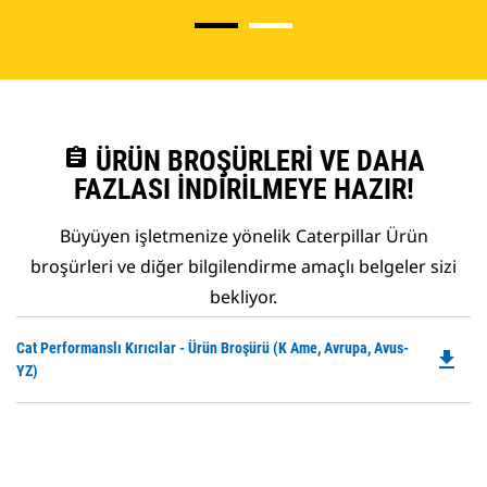
assignment
ÜRÜN BROŞÜRLERI VE DAHA
FAZLASI İNDIRILMEYE HAZIR!
Büyüyen işletmenize yönelik Caterpillar Ürün
broşürleri ve diğer bilgilendirme amaçlı belgeler sizi
bekliyor.
Do
Cat Performanslı Kırıcılar - Ürün Broşürü (K Ame, Avrupa, Avus-
file_download
P
YZ)
O
in
a
N
Ta