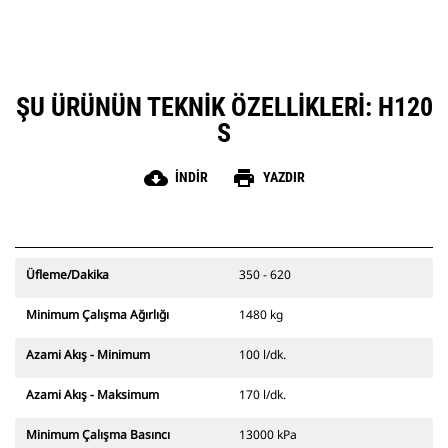
ŞU ÜRÜNÜN TEKNIK ÖZELLIKLERI: H120
S
cloud_download
print
İNDIR
YAZDIR
Üfleme/Dakika
350 - 620
Minimum Çalışma Ağırlığı
1480 kg
Azami Akış - Minimum
100 l/dk.
Azami Akış - Maksimum
170 l/dk.
Minimum Çalışma Basıncı
13000 kPa