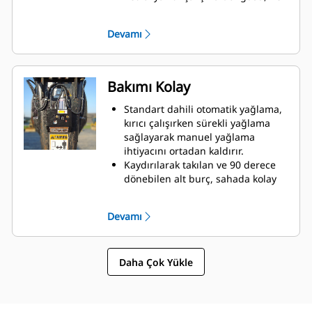
darbede tam güç sağlanmasına ve
daha az atık ısı oluşmasına
Devamı
yardımcı olur.
Kritik hidrolik komponentlerin
muhafaza içinde hasara karşı
korunuyor olması, sahadaki kesinti
Bakımı Kolay
sürelerinin azaltılmasına yardımcı
olur.
Standart dahili otomatik yağlama,
kırıcı çalışırken sürekli yağlama
sağlayarak manuel yağlama
ihtiyacını ortadan kaldırır.
Kaydırılarak takılan ve 90 derece
dönebilen alt burç, sahada kolay
değiştirme olanağı sağlayarak
servis süresini kısaltmaya ve
Devamı
kullanım ömrünü uzatmaya
yardımcı olur.
Petrol yakıtlı tasarım, gaz
Daha Çok Yükle
dolumunu kontrol etme ihtiyacını
ortadan kaldırır.
Bakım alanlarına hızlı ve kolay
erişim, kırıcı bakımını basitleştirir.