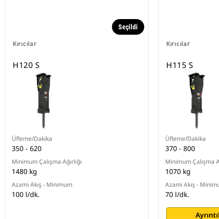
Seçildi
Kırıcılar
Kırıcılar
H120 S
H115 S
Üfleme/Dakika
Üfleme/Dakika
350 - 620
370 - 800
Minimum Çalışma Ağırlığı
Minimum Çalışma Ağ
1480 kg
1070 kg
Azami Akış - Minimum
Azami Akış - Mini
100 l/dk.
70 l/dk.
Ayrıntı