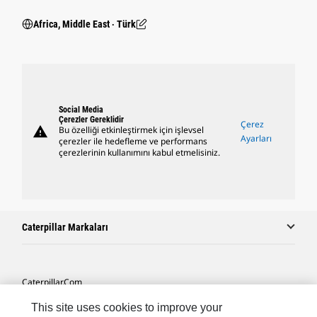
Africa, Middle East ‧ Türk
Social Media
Çerezler Gereklidir
Çerez
warning
Bu özelliği etkinleştirmek için işlevsel
Ayarları
çerezler ile hedefleme ve performans
çerezlerinin kullanımını kabul etmelisiniz.
Caterpillar Markaları
Caterpillar.com
Caterpillar Müşteri Hizmetleri Ve Iletişim
This site uses cookies to improve your