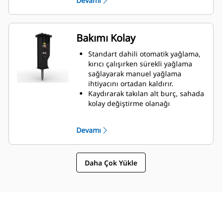
Devamı
tasarımı.
Hidrolik komponentlerin muhafaza
içinde hasara karşı korunuyor
olması, sahadaki kesinti
Bakımı Kolay
sürelerinin azaltılmasına yardımcı
olur.
Standart dahili otomatik yağlama,
kırıcı çalışırken sürekli yağlama
sağlayarak manuel yağlama
ihtiyacını ortadan kaldırır.
Kaydırarak takılan alt burç, sahada
kolay değiştirme olanağı
sağlayarak servis süresini kısaltır.
Kırıcının gaz şarjını, makineden
Devamı
ayırmadan doğrulayabilirsiniz.
Bakım alanlarına hızlı ve kolay
erişim, kırıcı bakımını basitleştirir.
Daha Çok Yükle