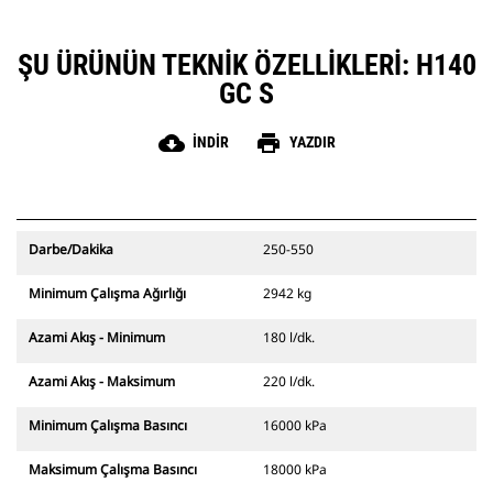
ŞU ÜRÜNÜN TEKNIK ÖZELLIKLERI: H140
GC S
cloud_download
print
İNDIR
YAZDIR
Darbe/Dakika
250-550
Minimum Çalışma Ağırlığı
2942 kg
Azami Akış - Minimum
180 l/dk.
Azami Akış - Maksimum
220 l/dk.
Minimum Çalışma Basıncı
16000 kPa
Maksimum Çalışma Basıncı
18000 kPa