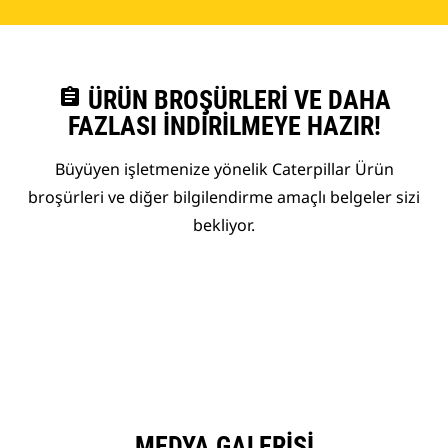
assignment
ÜRÜN BROŞÜRLERI VE DAHA
FAZLASI İNDIRILMEYE HAZIR!
Büyüyen işletmenize yönelik Caterpillar Ürün
broşürleri ve diğer bilgilendirme amaçlı belgeler sizi
bekliyor.
MEDYA GALERISI