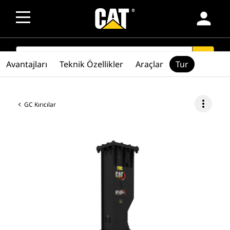
person
SEARCH
search
Avantajları
Teknik Özellikler
Araçlar
Tur
more_vert
GC Kırıcılar