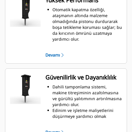
Yüksek Performans
Otomatik kapatma özelliği,
ataşmanın altında malzeme
olmadığında pistonu durdurarak
boşa tetikleme koruması sağlar; bu
da kırıcının ömrünü uzatmaya
yardımcı olur.
İş sahasında verimliliği ve üretimi
artırmak için piston hızını yüksek
Devamı
hız veya maksimum güç arasında
seçerek manuel olarak
ayarlayabilirsiniz.
Standart susturma özelliği,
Güvenilirlik ve Dayanıklılık
gürültünün düzenlendiği
mahalleler veya hastane yakınları
Dahili tamponlama sistemi,
gibi gürültüye duyarlı alanlarda
makine titreşiminin azaltılmasına
bulunan iş sahalarında GC S kırıcı
ve gürültü yalıtımının artırılmasına
kullanmanıza olanak tanır.
yardımcı olur.
Edinim ve işletme maliyetlerini
düşürmeye yardımcı olmak
amacıyla kolay bakım ve daha hızlı
revizyonlar için basit kırıcı