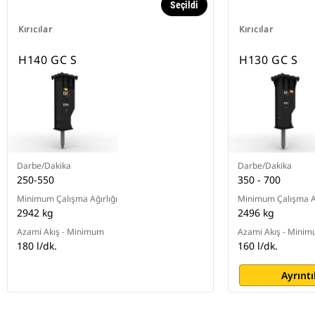
Seçildi
Kırıcılar
Kırıcılar
H140 GC S
H130 GC S
Darbe/Dakika
Darbe/Dakika
250-550
350 - 700
Minimum Çalışma Ağırlığı
Minimum Çalışma Ağ
2942 kg
2496 kg
Azami Akış - Minimum
Azami Akış - Mini
180 l/dk.
160 l/dk.
Ayrıntı