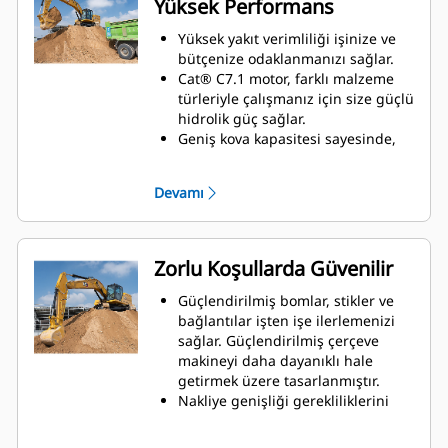
Yüksek Performans
görünümü görünecektir.
Eksiksiz "nasıl yapılır" videoları ile
Yüksek yakıt verimliliği işinize ve
makine ve teknoloji özellikleri
bütçenize odaklanmanızı sağlar.
hakkında bilgi edinmek için
Cat® C7.1 motor, farklı malzeme
monitör içi QR kodunu kullanın.
türleriyle çalışmanız için size güçlü
hidrolik güç sağlar.
Geniş kova kapasitesi sayesinde,
daha az sayıda geçiş ile malzeme
daha hızlı taşınır.
Devamı
330'a kıyasla artmış kova
kuvvetleri, stik kuvvetleri ve daha
geniş bir kova ile yüksek üretkenlik
elde edin.
Zorlu Koşullarda Güvenilir
Ekskavatörü üç güç modu ile
işinize uyarlayın: Smart, Power ve
Güçlendirilmiş bomlar, stikler ve
Eco. Akıllı mod, motor ve hidrolik
bağlantılar işten işe ilerlemenizi
gücünü kazı koşullarına göre
sağlar. Güçlendirilmiş çerçeve
otomatik olarak ayarlayarak ihtiyaç
makineyi daha dayanıklı hale
olduğunda maksimum güç ve
getirmek üzere tasarlanmıştır.
ihtiyaç olmadığında daha az güç
Nakliye genişliği gerekliliklerini
sunarak yakıttan tasarruf sağlar.
karşılayan +150 mm'lik (6 inç)
Güç modu, her zaman maksimum
artmış palet genişliği* sayesinde