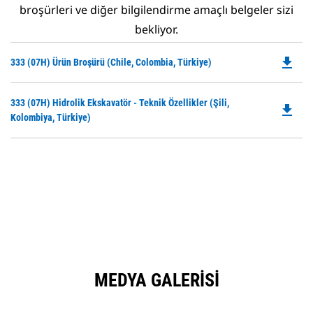
broşürleri ve diğer bilgilendirme amaçlı belgeler sizi
bekliyor.
file_download
Do
333 (07H) Ürün Broşürü (Chile, Colombia, Türkiye)
P
O
Do
333 (07H) Hidrolik Ekskavatör - Teknik Özellikler (Şili,
in
file_download
P
Kolombiya, Türkiye)
a
O
N
in
Ta
a
N
Ta
MEDYA GALERISI