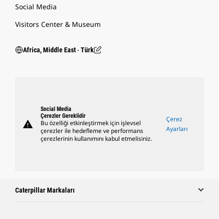
Social Media
Visitors Center & Museum
Africa, Middle East ‧ Türk
Social Media
Çerezler Gereklidir
Çerez
warning
Bu özelliği etkinleştirmek için işlevsel
Ayarları
çerezler ile hedefleme ve performans
çerezlerinin kullanımını kabul etmelisiniz.
Caterpillar Markaları