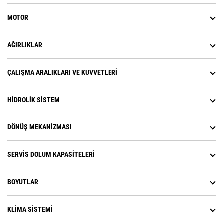
yükseklikte çalışma özelliği.
MOTOR
AĞIRLIKLAR
ÇALIŞMA ARALIKLARI VE KUVVETLERI
HIDROLIK SISTEM
DÖNÜŞ MEKANIZMASI
SERVIS DOLUM KAPASITELERI
BOYUTLAR
KLIMA SISTEMI