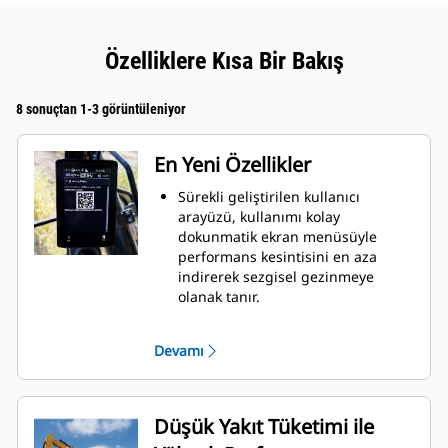
Özelliklere Kısa Bir Bakış
8 sonuçtan 1-3 görüntüleniyor
En Yeni Özellikler
Sürekli geliştirilen kullanıcı
arayüzü, kullanımı kolay
dokunmatik ekran menüsüyle
performans kesintisini en aza
indirerek sezgisel gezinmeye
olanak tanır.
Tek ekranda daha fazla uygulama
görüntülemek için daha küçük
Devamı
uygulama kutucukları.
Menüde gezinirken kaydırma
konumu hatırlanacaktır.
Menü görüntülenirken ve kol
Düşük Yakıt Tüketimi ile
hareket ettirilirken kamera