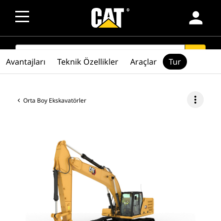
person
SEARCH
search
Avantajları
Teknik Özellikler
Araçlar
Tur
more_vert
Orta Boy Ekskavatörler