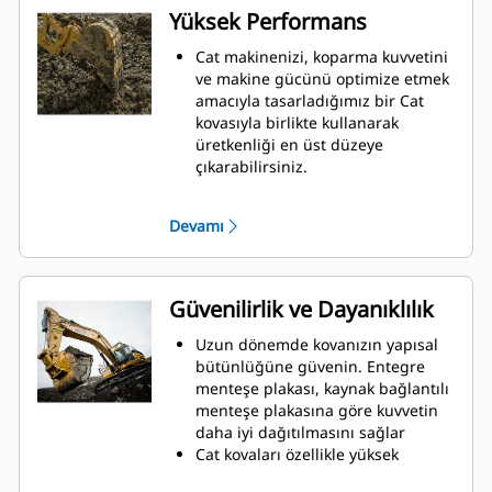
Yüksek Performans
Cat makinenizi, koparma kuvvetini
ve makine gücünü optimize etmek
amacıyla tasarladığımız bir Cat
kovasıyla birlikte kullanarak
üretkenliği en üst düzeye
çıkarabilirsiniz.
Çift yarıçaplı kovan profili kovanın
içine malzeme akışını iyileştirir.
Devamı
İlave taban mesafesi, kovanın alt
tarafının kazı yapmamasını
sağlayarak bakım maliyetlerini
azaltır.
Güvenilirlik ve Dayanıklılık
Kazma işlemi sırasında yakıt
tüketimi en yüksek düzeydedir. Cat
Uzun dönemde kovanızın yapısal
kovaları, makinenizin toplam
bütünlüğüne güvenin. Entegre
çalışma üretkenliğini iyileştirmek
menteşe plakası, kaynak bağlantılı
amacıyla malzemeleri hızlı biçimde
menteşe plakasına göre kuvvetin
kesmek üzere tasarlanmıştır.
daha iyi dağıtılmasını sağlar
Daha az zamanda daha fazla
Cat kovaları özellikle yüksek
malzeme yükleyin. Kovanın şekli ve
aşınmaya maruz kalan kısımları