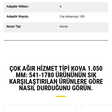
CW Özel Ataşman Değiştirici
Adaptör Miktarı
4
sistemle uyumlu ataşmanlar, sabit
hızlı ataşman değiştirici
Adaptör Boyutu
Cat Advansys 100
menteşeleri kullanır. CW Özel
Ataşman Değiştiricilerde bulunan
Kenar Tipi
Kürek
takoz tarzı kilitleme sistemi
ataşmanları sabit tutar.
CW Özel Ataşman Değiştiriciler,
tüm paletli ve tekerlekli
ekskavatörler için mevcuttur.
ÇOK AĞIR HIZMET TIPI KOVA 1.050
MM: 541-1780 ÜRÜNÜNÜN SIK
KARŞILAŞTIRILAN ÜRÜNLERE GÖRE
NASIL DURDUĞUNU GÖRÜN.