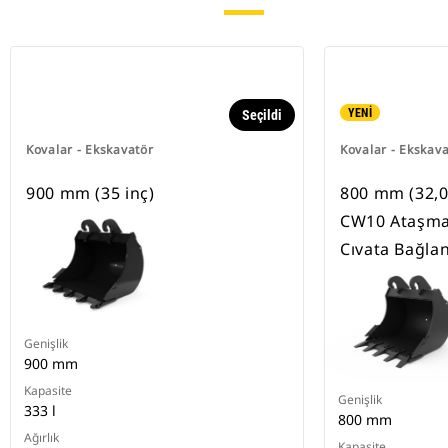
YENİ
Seçildi
Kovalar - Ekskavatör
Kovalar - Ekskav
900 mm (35 inç)
800 mm (32,0 i
CW10 Ataşman
Cıvata Bağlan
Genişlik
900 mm
Kapasite
Genişlik
333 l
800 mm
Ağırlık
Kapasite