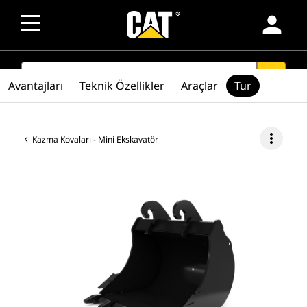
person
SEARCH
search
Avantajları
Teknik Özellikler
Araçlar
Tur
more_vert
Kazma Kovaları - Mini Ekskavatör