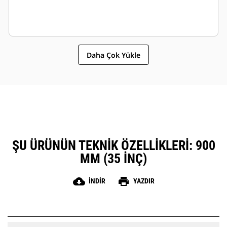
Daha Çok Yükle
ŞU ÜRÜNÜN TEKNIK ÖZELLIKLERI: 900
MM (35 INÇ)
cloud_download
print
İNDIR
YAZDIR