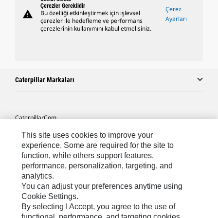
Çerezler Gereklidir
Çerez
warning
Bu özelliği etkinleştirmek için işlevsel
Ayarları
çerezler ile hedefleme ve performans
çerezlerinin kullanımını kabul etmelisiniz.
Caterpillar Markaları
Caterpillar.com
Caterpillar Müşteri Hizmetleri Ve Iletişim
This site uses cookies to improve your
experience. Some are required for the site to
Site Haritası
function, while others support features,
performance, personalization, targeting, and
Cookie Settings
analytics.
Yasal
You can adjust your preferences anytime using
Cookie Settings.
Gizlilik
By selecting I Accept, you agree to the use of
functional, performance, and targeting cookies.