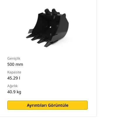
Genişlik
500 mm
Kapasite
45.29 l
Ağırlık
40.9 kg
Ayrıntıları Görüntüle