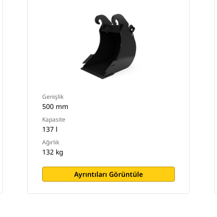
Genişlik
500 mm
Kapasite
137 l
Ağırlık
132 kg
Ayrıntıları Görüntüle