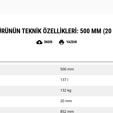
ÜRÜNÜN TEKNIK ÖZELLIKLERI: 500 MM (20 
cloud_download
print
İNDIR
YAZDIR
500 mm
137 l
132 kg
20 mm
852 mm