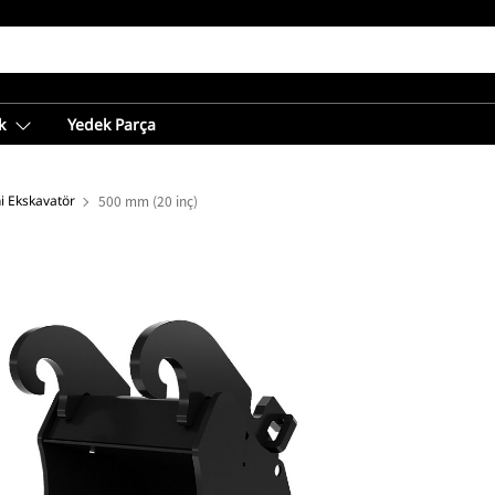
k
Yedek Parça
i Ekskavatör
500 mm (20 inç)