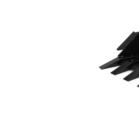
500 Mm (20 Inç)
Avan
Modeli Değiştirin