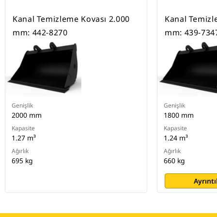
Kanal Temizleme Kovası 2.000
Kanal Temizl
mm: 442-8270
mm: 439-734
Genişlik
Genişlik
2000 mm
1800 mm
Kapasite
Kapasite
1.27 m³
1.24 m³
Ağırlık
Ağırlık
695 kg
660 kg
Ayrıntı