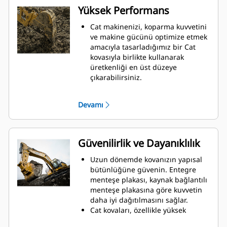
Yüksek Performans
Cat makinenizi, koparma kuvvetini
ve makine gücünü optimize etmek
amacıyla tasarladığımız bir Cat
kovasıyla birlikte kullanarak
üretkenliği en üst düzeye
çıkarabilirsiniz.
Çift yarıçaplı kovan profili kovanın
içine malzeme akışını iyileştirir.
Devamı
İlave taban mesafesi, kovanın alt
tarafının kazı yapmamasını
sağlayarak bakım maliyetlerini
azaltır.
Güvenilirlik ve Dayanıklılık
Kazma işlemi sırasında yakıt
tüketimi en yüksek düzeydedir. Cat
Uzun dönemde kovanızın yapısal
kovaları, makinenizin toplam
bütünlüğüne güvenin. Entegre
çalışma üretkenliğini iyileştirmek
menteşe plakası, kaynak bağlantılı
amacıyla malzemeleri hızlı biçimde
menteşe plakasına göre kuvvetin
kesmek üzere tasarlanmıştır.
daha iyi dağıtılmasını sağlar.
Daha az zamanda daha fazla
Cat kovaları, özellikle yüksek
malzeme yükleyin. Kovanın şekli ve
aşınmaya maruz kalan