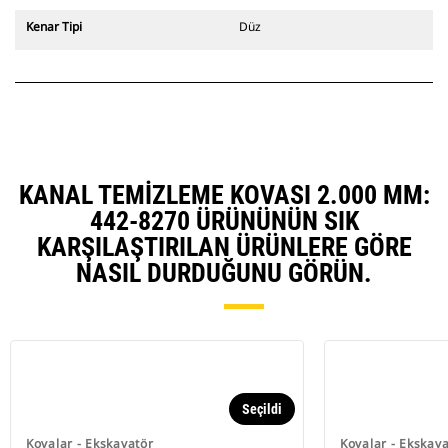
değiştiriciler de mevcuttur.
CW Özel Ataşman Değiştirici
Kenar Tipi
Düz
sistemle uyumlu ataşmanlar, sabit
hızlı ataşman değiştirici
menteşeleri kullanır. CW Özel
Ataşman Değiştiricilerde bulunan
takoz tarzı kilitleme sistemi
ataşmanları sabit tutar.
CW Özel Ataşman Değiştiriciler,
tüm paletli ve tekerlekli
KANAL TEMIZLEME KOVASI 2.000 MM:
ekskavatörler için mevcuttur.
442-8270 ÜRÜNÜNÜN SIK
KARŞILAŞTIRILAN ÜRÜNLERE GÖRE
NASIL DURDUĞUNU GÖRÜN.
Seçildi
Kovalar - Ekskavatör
Kovalar - Ekskav