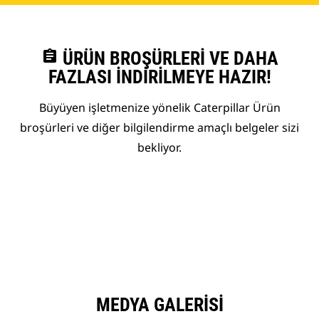
assignment
ÜRÜN BROŞÜRLERI VE DAHA
FAZLASI İNDIRILMEYE HAZIR!
Büyüyen işletmenize yönelik Caterpillar Ürün
broşürleri ve diğer bilgilendirme amaçlı belgeler sizi
bekliyor.
MEDYA GALERISI