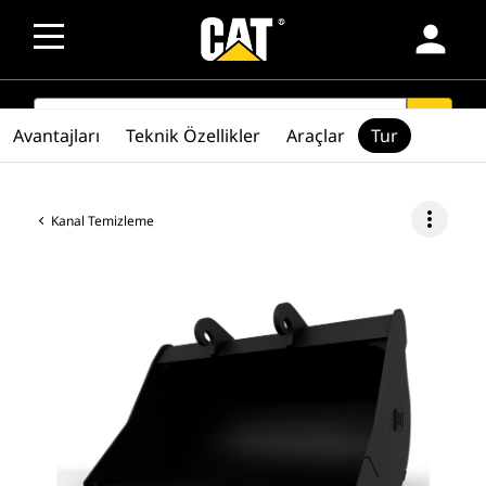
person
SEARCH
search
Avantajları
Teknik Özellikler
Araçlar
Tur
more_vert
Kanal Temizleme