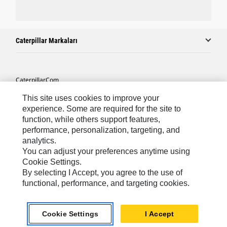
Caterpillar Markaları
Caterpillar.com
Caterpillar Müşteri Hizmetleri Ve Iletişim
This site uses cookies to improve your
experience. Some are required for the site to
Site Haritası
function, while others support features,
performance, personalization, targeting, and
Cookie Settings
analytics.
Yasal
You can adjust your preferences anytime using
Cookie Settings.
Gizlilik
By selecting I Accept, you agree to the use of
functional, performance, and targeting cookies.
Africa, Middle East ‧ Türk
© 2026 Caterpillar. Tüm Hakları Saklıdır.
Cookie Settings
I Accept