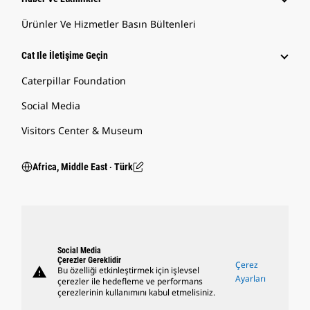
Ürünler Ve Hizmetler Basın Bültenleri
Cat Ile İletişime Geçin
Caterpillar Foundation
Social Media
Visitors Center & Museum
Africa, Middle East ‧ Türk
Social Media
Çerezler Gereklidir
Çerez
warning
Bu özelliği etkinleştirmek için işlevsel
Ayarları
çerezler ile hedefleme ve performans
çerezlerinin kullanımını kabul etmelisiniz.