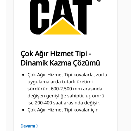
uygulamalarda daha yüksek koruma,
yığına daha kolay penetrasyon ve
daha kısa çevrim süreleri elde edin
Advansys çekiç gerektirmeyen GET
sistemi ile uçları her zamankinden
daha kısa sürede takın ve çıkarın
CapSure tutma özelliğiyle yalnızca
Çok Ağır Hizmet Tipi -
temel el aletlerini kullanarak uç ve
Dinamik Kazma Çözümü
adaptörler için güvenli bir bağlantı
sağlayın
Çok Ağır Hizmet Tipi kovalarla, zorlu
Kova ve uygulama kombinasyonunuz
uygulamalarda tutarlı üretimi
için doğru GET sistemini seçerek
sürdürün. 600-2.500 mm arasında
bakım maliyetlerini azaltın. Özel
değişen genişliğe sahiptir, uç ömrü
uygulama ihtiyaçlarınız için kova
ise 200-400 saat arasında değişir.
uçlarında çeşitli seçenekler
Çok Ağır Hizmet Tipi kovalar için
mevcuttur.
öncelikli uygulamalar arasında
yüksek silikatlı kum, bazalt ve parça
Devamı
granit bulunur.