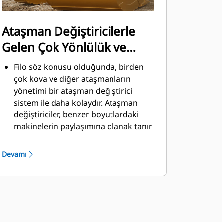
Ataşman Değiştiricilerle
Gelen Çok Yönlülük ve
Kolaylık
Filo söz konusu olduğunda, birden
çok kova ve diğer ataşmanların
yönetimi bir ataşman değiştirici
sistem ile daha kolaydır. Ataşman
değiştiriciler, benzer boyutlardaki
makinelerin paylaşımına olanak tanır
ve ataşmanlar güvenli kabin
ortamından çıkılmadan saniyeler
Devamı
içinde değiştirilebilir.
Doğrudan makineye pim ile
takılabilen kovalar, Pimli Kavrayıcı
®
Performans kovaları hariç, Cat
Pimli
Kavrayıcı Ataşman Değiştiricilerle de
uyumludur. Pimli Kavrayıcı