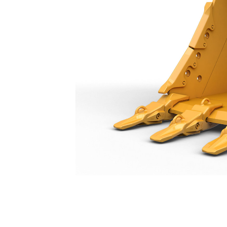
Çok Ağır Hizmet Tipi Kova 1.550 Mm: 518-9327
Avan
Modeli Değiştirin