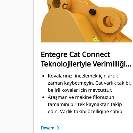
üretkenliğini iyileştirmek amacıyla
malzemeleri hızlı biçimde kesmek
üzere tasarlanmıştır.
Daha az zamanda daha fazla
malzeme yükleyin. Kovanın şekli ve
yan koruyucular, her yüklemede daha
fazla malzemeyi kovada tutar.
Entegre Cat Connect
Teknolojileriyle Verimliliği
ve Üretkenliği Artırın
Kovalarınızı incelemek için artık
zaman kaybetmeyin. Cat varlık takibi,
belirli kovalar için mevcuttur.
Ataşman ve makine filonuzun
tamamını bir tek kaynaktan takip
edin. Varlık takibi özelliğine sahip
®
kovalar, VisionLink
içinden ve
™
Product Link
aboneliği olan
Devamı
ekipmanlar vasıtasıyla