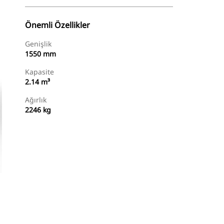
Önemli Özellikler
Genişlik
1550 mm
Kapasite
2.14 m³
Ağırlık
2246 kg
Temsilci Bul