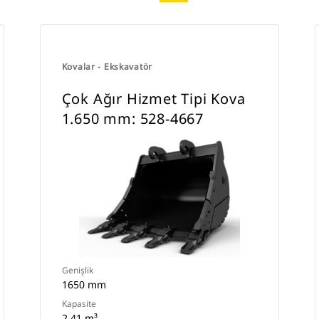
Kovalar - Ekskavatör
Çok Ağır Hizmet Tipi Kova
1.650 mm: 528-4667
Genişlik
1650 mm
Kapasite
2.41 m³