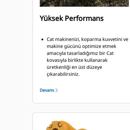
Yüksek Performans
Cat makinenizi, koparma kuvvetini ve
makine gücünü optimize etmek
amacıyla tasarladığımız bir Cat
kovasıyla birlikte kullanarak
üretkenliği en üst düzeye
çıkarabilirsiniz.
Çift yarıçaplı kovan profili kovanın
içine malzeme akışını iyileştirir. İlave
Devamı
taban mesafesi, kovanın alt tarafının
kazı yapmamasını sağlayarak bakım
maliyetlerini azaltır.
Kazma işlemi sırasında yakıt tüketimi
en yüksek düzeydedir. Cat kovaları,
makinenizin toplam çalışma