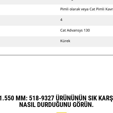
kullanarak doğrudan makineye
bağlayabilir veya bir Cat Pimli
Pimli olarak veya Cat Pimli Kavr
Kavrayıcı Ataşman Değiştirici ya da
CW Özel Ataşman Değiştirici ile
4
kullanabilirsiniz.
Cat Advansys 130
Kürek
 1.550 MM: 518-9327 ÜRÜNÜNÜN SIK KAR
NASIL DURDUĞUNU GÖRÜN.