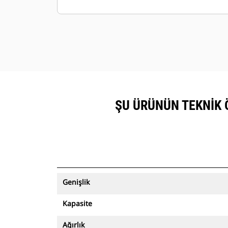
görüntülenebilir.
Varlıklarınızı güvende tutun. Varlık
izleme özelliğine sahip kovalar, kolay
kurulumlu saha sınırından çıktığı
zaman bir uyarı gönderir.
ŞU ÜRÜNÜN TEKNIK Ö
Genişlik
Kapasite
Ağırlık