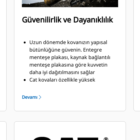
Güvenilirlik ve Dayanıklılık
Uzun dönemde kovanızın yapısal
bütünlüğüne güvenin. Entegre
menteşe plakası, kaynak bağlantılı
menteşe plakasına göre kuvvetin
daha iyi dağıtılmasını sağlar
Cat kovaları özellikle yüksek
aşınmaya maruz kalan kısımları çok
güçlü, aşınmaya dirençli çelikten
Devamı
üretilmiştir
Cat Zemin Kavrama Ataşmanları
(GET) ile kovanızın malzemeyle temas
eden ve yüksek aşınma görülen
kısımlarını koruyun
®
™
Cat
Advansys
GET ile zorlu