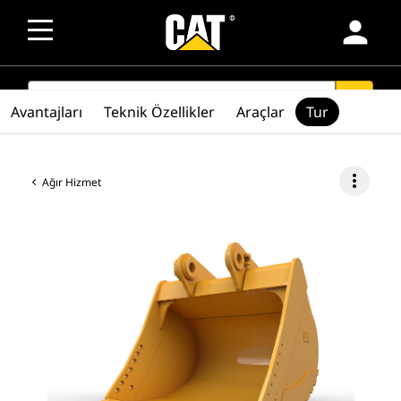
person
SEARCH
search
Avantajları
Teknik Özellikler
Araçlar
Tur
more_vert
Ağır Hizmet