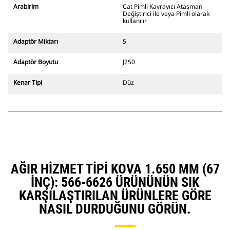
ekskavatörler ve tüm
Arabirim
Cat Pimli Kavrayıcı Ataşman
tekerleklerden çekişli
Değiştirici ile veya Pimli olarak
ekskavatörlerle uyumludur. Kanal
kullanılır
açma genişliğine uygun ataşman
değiştiriciler de mevcuttur.
Adaptör Miktarı
5
CW Özel Ataşman Değiştirici
sistemle uyumlu ataşmanlarda
Adaptör Boyutu
J250
sabit, hızlı ataşman değiştirici
menteşeleri kullanılır. CW Özel
Kenar Tipi
Düz
Ataşman Değiştiricilerde,
ataşmanları emniyette tutmak için
kama stili kilitleme sistemi
kullanılır.
CW Özel Ataşman Değiştiriciler
tüm paletli ve tekerlekli
ekskavatörler için mevcuttur.
AĞIR HIZMET TIPI KOVA 1.650 MM (67
INÇ): 566-6626 ÜRÜNÜNÜN SIK
KARŞILAŞTIRILAN ÜRÜNLERE GÖRE
NASIL DURDUĞUNU GÖRÜN.