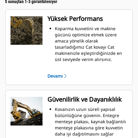
5 sonuçtan 1-3 görüntüleniyor
Yüksek Performans
Koparma kuvvetini ve makine
gücünü optimize etmek üzere
amaca yönelik olarak
tasarladığımız Cat kovayı Cat
makinenizle eşleştirdiğinizde en
üst seviyede verim alırsınız.
Çift yarıçaplı kovan profili, kovaya
malzeme akışını iyileştirir. Ekstra
Devamı
topuk mesafesi, kovanın alt
kısmının sürüklenmemesini
sağlayarak bakım maliyetlerini
azaltır.
Güvenilirlik ve Dayanıklılık
Kazma işlemi sırasında yakıt
tüketimi zirveye çıkar. Cat kovalar,
Kovanızın uzun süreli yapısal
makinenizin genel çalışma
bütünlüğüne güvenin. Entegre
verimliliğini geliştirmek için
menteşe plakası, kaynak bağlantılı
malzemeyi hızla kesmek üzere
menteşe plakasına göre kuvvetin
tasarlanmıştır.
daha iyi dağıtılmasını sağlar