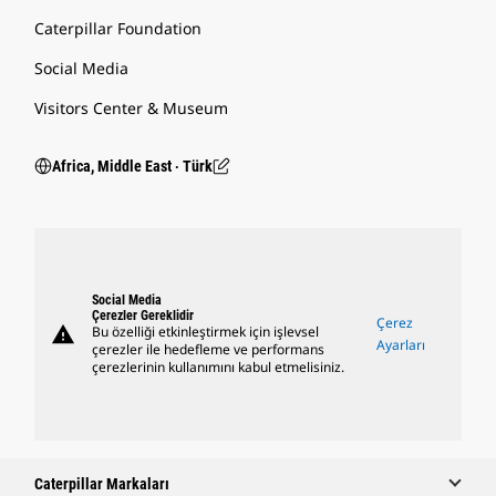
Caterpillar Foundation
Social Media
Visitors Center & Museum
Africa, Middle East ‧ Türk
Social Media
Çerezler Gereklidir
Çerez
warning
Bu özelliği etkinleştirmek için işlevsel
Ayarları
çerezler ile hedefleme ve performans
çerezlerinin kullanımını kabul etmelisiniz.
Caterpillar Markaları