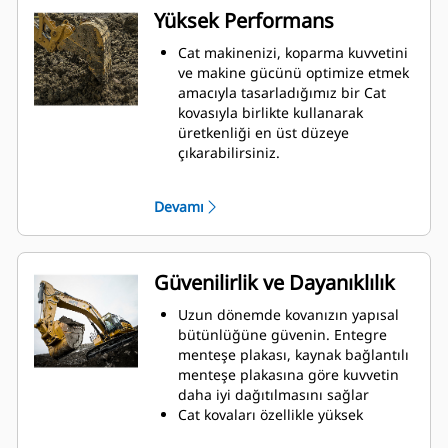
Yüksek Performans
Cat makinenizi, koparma kuvvetini
ve makine gücünü optimize etmek
amacıyla tasarladığımız bir Cat
kovasıyla birlikte kullanarak
üretkenliği en üst düzeye
çıkarabilirsiniz.
Çift yarıçaplı kovan profili kovanın
içine malzeme akışını iyileştirir.
Devamı
İlave taban mesafesi, kovanın alt
tarafının kazı yapmamasını
sağlayarak bakım maliyetlerini
azaltır.
Güvenilirlik ve Dayanıklılık
Kazma işlemi sırasında yakıt
tüketimi en yüksek düzeydedir. Cat
Uzun dönemde kovanızın yapısal
kovaları, makinenizin toplam
bütünlüğüne güvenin. Entegre
çalışma üretkenliğini iyileştirmek
menteşe plakası, kaynak bağlantılı
amacıyla malzemeleri hızlı biçimde
menteşe plakasına göre kuvvetin
kesmek üzere tasarlanmıştır.
daha iyi dağıtılmasını sağlar
Daha az zamanda daha fazla
Cat kovaları özellikle yüksek
malzeme yükleyin. Kovanın şekli ve
aşınmaya maruz kalan kısımları