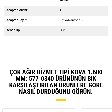
değiştiriciler de mevcuttur.
kullanın
CW Özel Ataşman Değiştirici
sistemle uyumlu ataşmanlar, sabit
Adaptör Miktarı
4
hızlı ataşman değiştirici
menteşeleri kullanır. CW Özel
Adaptör Boyutu
Cat Advansys 130
Ataşman Değiştiricilerde bulunan
takoz tarzı kilitleme sistemi
Kenar Tipi
Düz
ataşmanları sabit tutar.
CW Özel Ataşman Değiştiriciler,
tüm paletli ve tekerlekli
ekskavatörler için mevcuttur.
ÇOK AĞIR HIZMET TIPI KOVA 1.600
MM: 577-0340 ÜRÜNÜNÜN SIK
KARŞILAŞTIRILAN ÜRÜNLERE GÖRE
NASIL DURDUĞUNU GÖRÜN.