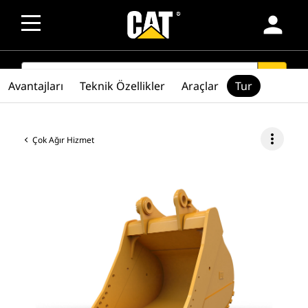
person
SEARCH
search
Avantajları
Teknik Özellikler
Araçlar
Tur
more_vert
Çok Ağır Hizmet