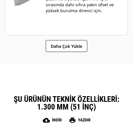
sırasında dahi sıfıra yakın ofset ve
yüksek burulma direnci için.
Daha Çok Yükle
ŞU ÜRÜNÜN TEKNIK ÖZELLIKLERI:
1.300 MM (51 INÇ)
cloud_download
print
İNDIR
YAZDIR