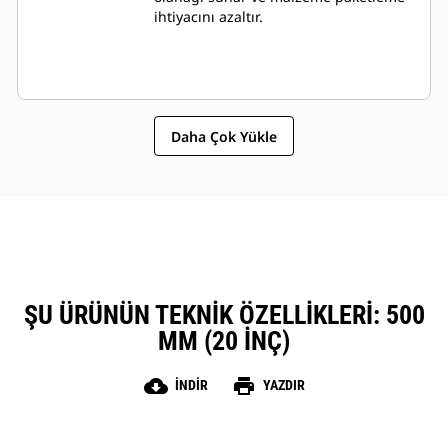
ihtiyacını azaltır.
Daha Çok Yükle
ŞU ÜRÜNÜN TEKNIK ÖZELLIKLERI: 500
MM (20 INÇ)
cloud_download
print
İNDIR
YAZDIR