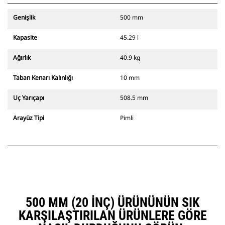
Genişlik
500 mm
Kapasite
45.29 l
Ağırlık
40.9 kg
Taban Kenarı Kalınlığı
10 mm
Uç Yarıçapı
508.5 mm
Arayüz Tipi
Pimli
500 MM (20 INÇ) ÜRÜNÜNÜN SIK
KARŞILAŞTIRILAN ÜRÜNLERE GÖRE