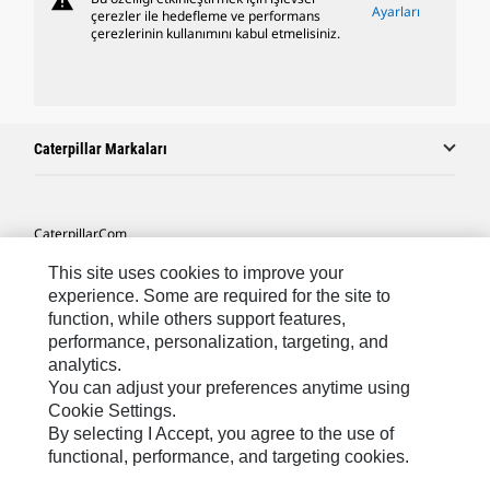
warning
Ayarları
çerezler ile hedefleme ve performans
çerezlerinin kullanımını kabul etmelisiniz.
Caterpillar Markaları
Caterpillar.com
Caterpillar Müşteri Hizmetleri Ve Iletişim
This site uses cookies to improve your
experience. Some are required for the site to
Site Haritası
function, while others support features,
performance, personalization, targeting, and
Cookie Settings
analytics.
Yasal
You can adjust your preferences anytime using
Cookie Settings.
Gizlilik
By selecting I Accept, you agree to the use of
functional, performance, and targeting cookies.