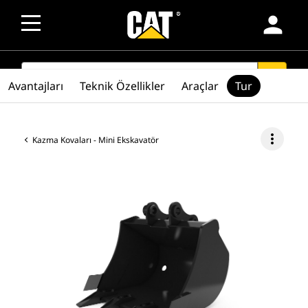
person
SEARCH
search
Avantajları
Teknik Özellikler
Araçlar
Tur
more_vert
Kazma Kovaları - Mini Ekskavatör