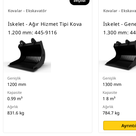
Seçildi
Kovalar - Ekskavatör
Kovalar - Ekskav
İskelet - Ağır Hizmet Tipi Kova
İskelet - Gen
1.200 mm: 445-9116
1.300 mm: 44
Genişlik
Genişlik
1200 mm
1300 mm
Kapasite
Kapasite
0.99 m³
1 8 m³
Ağırlık
Ağırlık
831.6 kg
784.7 kg
Ayrıntı