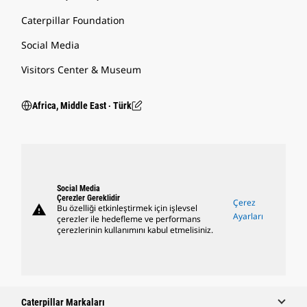
Caterpillar Foundation
Social Media
Visitors Center & Museum
Africa, Middle East ‧ Türk
Social Media
Çerezler Gereklidir
Çerez
warning
Bu özelliği etkinleştirmek için işlevsel
Ayarları
çerezler ile hedefleme ve performans
çerezlerinin kullanımını kabul etmelisiniz.
Caterpillar Markaları