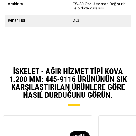
ekskavatörlerle uyumludur. Kanal
Arabirim
CW-30 Özel Ataşman Değiştirici
açmaya uygun genişlikte ataşman
ile birlikte kullanılır
değiştiriciler de mevcuttur.
CW Özel Ataşman Değiştirici
Kenar Tipi
Düz
sistemle uyumlu ataşmanlar, sabit
hızlı ataşman değiştirici
menteşeleri kullanır. CW Özel
Ataşman Değiştiricilerde bulunan
takoz tarzı kilitleme sistemi
ataşmanları sabit tutar.
CW Özel Ataşman Değiştiriciler,
tüm paletli ve tekerlekli
İSKELET - AĞIR HIZMET TIPI KOVA
ekskavatörler için mevcuttur.
1.200 MM: 445-9116 ÜRÜNÜNÜN SIK
KARŞILAŞTIRILAN ÜRÜNLERE GÖRE
NASIL DURDUĞUNU GÖRÜN.