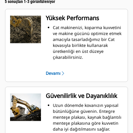
5 sonuçtan 1-3 görüntüleniyor
Yüksek Performans
Cat makinenizi, koparma kuvvetini
ve makine gücünü optimize etmek
amacıyla tasarladığımız bir Cat
kovasıyla birlikte kullanarak
üretkenliği en üst düzeye
çıkarabilirsiniz.
Çift yarıçaplı kovan profili kovanın
içine malzeme akışını iyileştirir.
Devamı
İlave taban mesafesi, kovanın alt
tarafının kazı yapmamasını
sağlayarak bakım maliyetlerini
azaltır.
Güvenilirlik ve Dayanıklılık
Kazma işlemi sırasında yakıt
tüketimi en yüksek düzeydedir. Cat
Uzun dönemde kovanızın yapısal
kovaları, makinenizin toplam
bütünlüğüne güvenin. Entegre
çalışma üretkenliğini iyileştirmek
menteşe plakası, kaynak bağlantılı
amacıyla malzemeleri hızlı biçimde
menteşe plakasına göre kuvvetin
kesmek üzere tasarlanmıştır.
daha iyi dağıtılmasını sağlar.