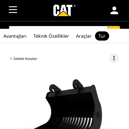
person
SEARCH
search
Avantajları
Teknik Özellikler
Araçlar
Tur
more_vert
İskelet Kovalar