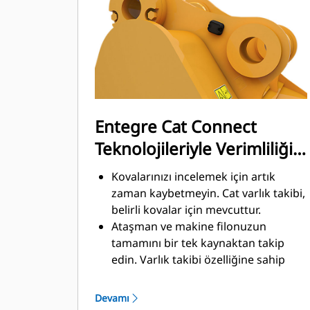
üretkenliğini iyileştirmek amacıyla
malzemeleri hızlı biçimde kesmek
üzere tasarlanmıştır.
Daha az zamanda daha fazla
malzeme yükleyin. Kovanın şekli ve
yan koruyucular, her yüklemede daha
fazla malzemeyi kovada tutar.
Entegre Cat Connect
Teknolojileriyle Verimliliği
ve Üretkenliği Artırın
Kovalarınızı incelemek için artık
zaman kaybetmeyin. Cat varlık takibi,
belirli kovalar için mevcuttur.
Ataşman ve makine filonuzun
tamamını bir tek kaynaktan takip
edin. Varlık takibi özelliğine sahip
®
kovalar, VisionLink
içinden ve
™
Product Link
aboneliği olan
Devamı
ekipmanlar vasıtasıyla