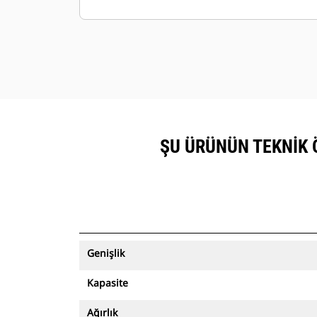
görüntülenebilir.
Varlıklarınızı güvende tutun. Varlık
izleme özelliğine sahip kovalar, kolay
kurulumlu saha sınırından çıktığı
zaman bir uyarı gönderir.
ŞU ÜRÜNÜN TEKNIK Ö
Genişlik
Kapasite
Ağırlık