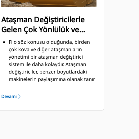
Ataşman Değiştiricilerle
Gelen Çok Yönlülük ve
Kolaylık
Filo söz konusu olduğunda, birden
çok kova ve diğer ataşmanların
yönetimi bir ataşman değiştirici
sistem ile daha kolaydır. Ataşman
değiştiriciler, benzer boyutlardaki
makinelerin paylaşımına olanak tanır
ve ataşmanlar güvenli kabin
ortamından çıkılmadan saniyeler
Devamı
içinde değiştirilebilir.
Doğrudan makineye pim ile
takılabilen kovalar, Pimli Kavrayıcı
®
Performans kovaları hariç, Cat
Pimli
Kavrayıcı Ataşman Değiştiricilerle de
uyumludur. Pimli Kavrayıcı