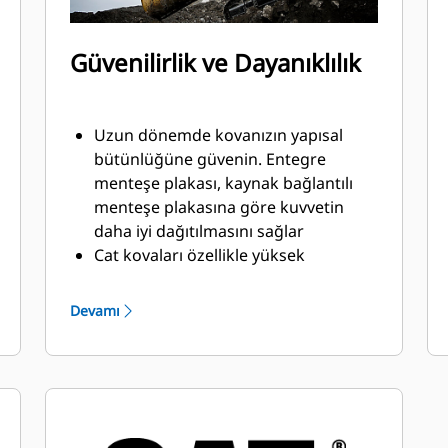
Güvenilirlik ve Dayanıklılık
Uzun dönemde kovanızın yapısal
bütünlüğüne güvenin. Entegre
menteşe plakası, kaynak bağlantılı
menteşe plakasına göre kuvvetin
daha iyi dağıtılmasını sağlar
Cat kovaları özellikle yüksek
aşınmaya maruz kalan kısımları çok
güçlü, aşınmaya dirençli çelikten
Devamı
üretilmiştir
Cat Zemin Kavrama Ataşmanları
(GET) ile kovanızın malzemeyle temas
eden ve yüksek aşınma görülen
kısımlarını koruyun
®
™
Cat
Advansys
GET ile zorlu