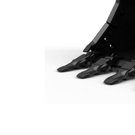
Çok Ağır Hizmet Tipi Kova 1.650 Mm: 558-6618
Avan
Modeli Değiştirin