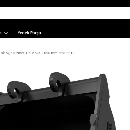
k
Yedek Parça
Çok Ağır Hizmet Tipi Kova 1.650 mm: 558-6618