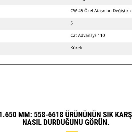
kullanarak doğrudan makineye
bağlayabilir veya bir Cat Pimli
CW-45 Özel Ataşman Değiştirici i
Kavrayıcı Ataşman Değiştirici ya da
CW Özel Ataşman Değiştirici ile
5
kullanabilirsiniz.
Cat Advansys 110
Kürek
 1.650 MM: 558-6618 ÜRÜNÜNÜN SIK KAR
NASIL DURDUĞUNU GÖRÜN.