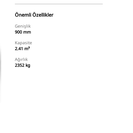
Önemli Özellikler
Genişlik
900 mm
Kapasite
2.41 m³
Ağırlık
2352 kg
Temsilci Bul