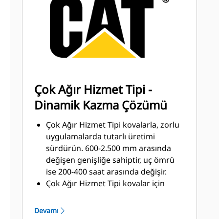
uygulamalarda daha yüksek koruma,
yığına daha kolay penetrasyon ve
daha kısa çevrim süreleri elde edin
Advansys çekiç gerektirmeyen GET
sistemi ile uçları her zamankinden
daha kısa sürede takın ve çıkarın
CapSure tutma özelliğiyle yalnızca
Çok Ağır Hizmet Tipi -
temel el aletlerini kullanarak uç ve
Dinamik Kazma Çözümü
adaptörler için güvenli bir bağlantı
sağlayın
Çok Ağır Hizmet Tipi kovalarla, zorlu
Kova ve uygulama kombinasyonunuz
uygulamalarda tutarlı üretimi
için doğru GET sistemini seçerek
sürdürün. 600-2.500 mm arasında
bakım maliyetlerini azaltın. Özel
değişen genişliğe sahiptir, uç ömrü
uygulama ihtiyaçlarınız için kova
ise 200-400 saat arasında değişir.
uçlarında çeşitli seçenekler
Çok Ağır Hizmet Tipi kovalar için
mevcuttur.
öncelikli uygulamalar arasında
yüksek silikatlı kum, bazalt ve parça
Devamı
granit bulunur.