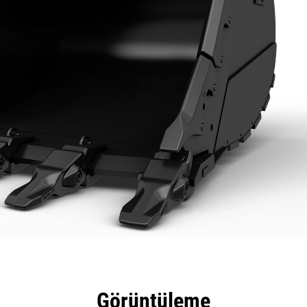
tajları
Teknik Özellikler
Araçlar
Tur
Görüntüleme