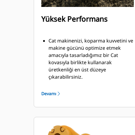
Yüksek Performans
Cat makinenizi, koparma kuvvetini ve
makine gücünü optimize etmek
amacıyla tasarladığımız bir Cat
kovasıyla birlikte kullanarak
üretkenliği en üst düzeye
çıkarabilirsiniz.
Çift yarıçaplı kovan profili kovanın
içine malzeme akışını iyileştirir. İlave
Devamı
taban mesafesi, kovanın alt tarafının
kazı yapmamasını sağlayarak bakım
maliyetlerini azaltır.
Kazma işlemi sırasında yakıt tüketimi
en yüksek düzeydedir. Cat kovaları,
makinenizin toplam çalışma