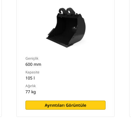
Genişlik
600 mm
Kapasite
105 l
Ağırlık
77 kg
Ayrıntıları Görüntüle