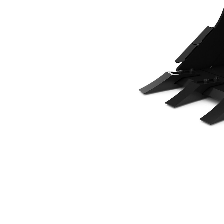
600 Mm (24 Inç)
Avan
Modeli Değiştirin