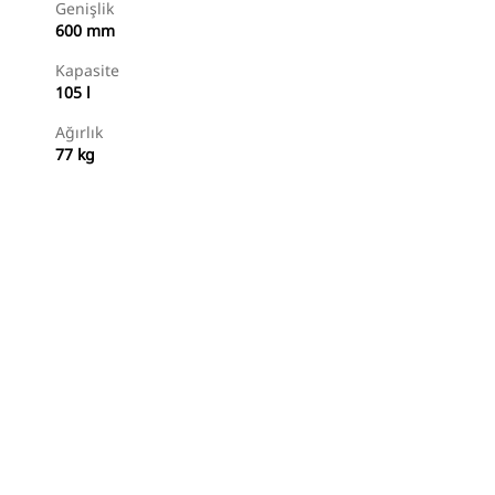
Genişlik
600 mm
Kapasite
105 l
Ağırlık
77 kg
Alışverişe Başlayın