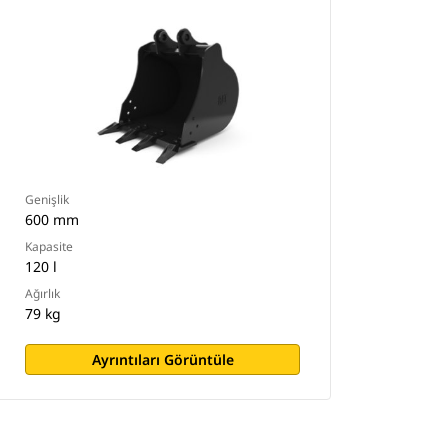
Genişlik
600 mm
Kapasite
120 l
Ağırlık
79 kg
Ayrıntıları Görüntüle