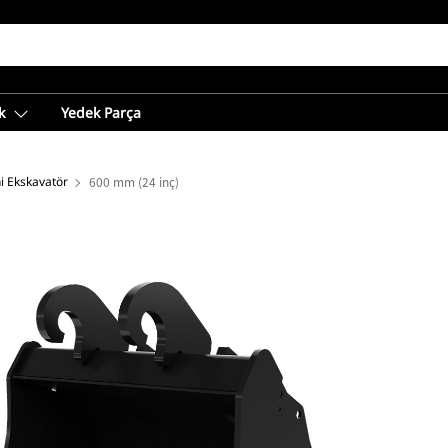
k
Yedek Parça
i Ekskavatör
600 mm (24 inç)