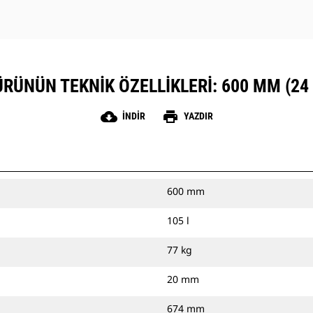
ÜRÜNÜN TEKNIK ÖZELLIKLERI: 600 MM (24 
cloud_download
print
İNDIR
YAZDIR
600 mm
105 l
77 kg
20 mm
674 mm