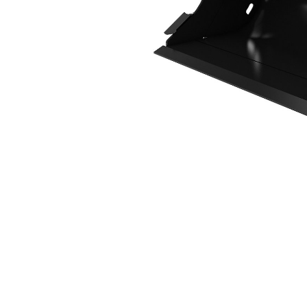
1.200 Mm (47 Inç)
Avan
Modeli Değiştirin