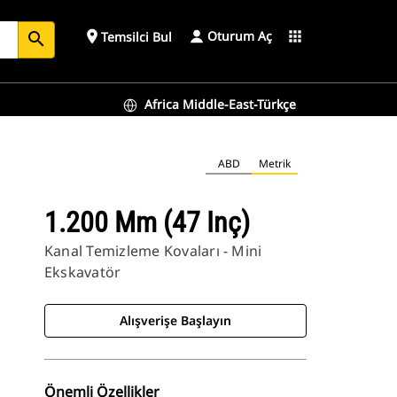
Oturum Aç
place
apps
Temsilci Bul
search
Africa Middle-East-Türkçe
ABD
Metrik
1.200 Mm (47 Inç)
Kanal Temizleme Kovaları - Mini
Ekskavatör
Alışverişe Başlayın
Önemli Özellikler