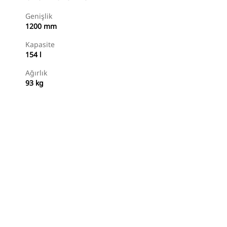
Genişlik
1200 mm
Kapasite
154 l
Ağırlık
93 kg
Alışverişe Başlayın