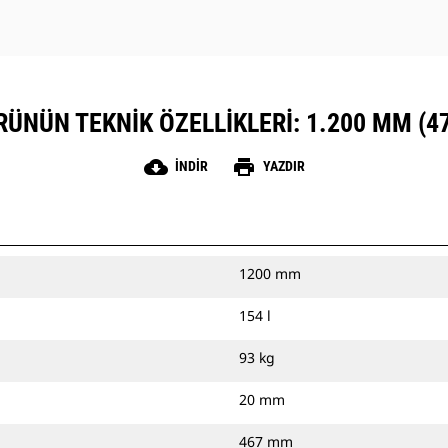
RÜNÜN TEKNIK ÖZELLIKLERI: 1.200 MM (47
cloud_download
print
İNDIR
YAZDIR
1200 mm
154 l
93 kg
20 mm
467 mm