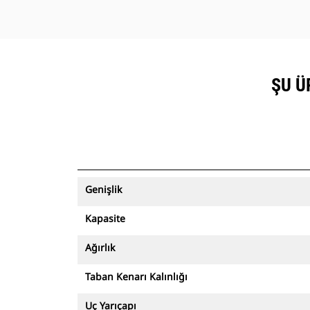
ŞU Ü
Genişlik
Kapasite
Ağırlık
Taban Kenarı Kalınlığı
Uç Yarıçapı