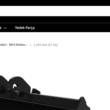
k
Yedek Parça
Kanal Temizleme Kovaları - Mini Ekskavatör
1.200 mm (47 inç)