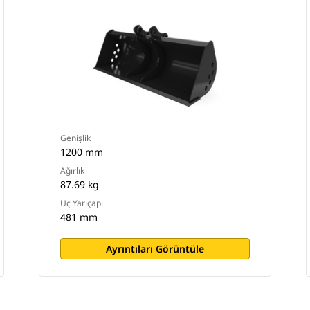
Genişlik
1200 mm
Ağırlık
87.69 kg
Uç Yarıçapı
481 mm
Ayrıntıları Görüntüle