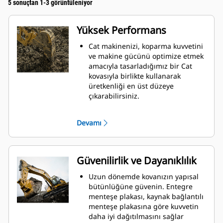
5 sonuçtan 1-3 görüntüleniyor
Yüksek Performans
Cat makinenizi, koparma kuvvetini
ve makine gücünü optimize etmek
amacıyla tasarladığımız bir Cat
kovasıyla birlikte kullanarak
üretkenliği en üst düzeye
çıkarabilirsiniz.
Çift yarıçaplı kovan profili kovanın
içine malzeme akışını iyileştirir.
Devamı
İlave taban mesafesi, kovanın alt
tarafının kazı yapmamasını
sağlayarak bakım maliyetlerini
azaltır.
Güvenilirlik ve Dayanıklılık
Kazma işlemi sırasında yakıt
tüketimi en yüksek düzeydedir. Cat
Uzun dönemde kovanızın yapısal
kovaları, makinenizin toplam
bütünlüğüne güvenin. Entegre
çalışma üretkenliğini iyileştirmek
menteşe plakası, kaynak bağlantılı
amacıyla malzemeleri hızlı biçimde
menteşe plakasına göre kuvvetin
kesmek üzere tasarlanmıştır.
daha iyi dağıtılmasını sağlar