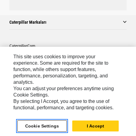
Caterpillar Markaları
Caterpillar.com
Caterpillar Müşteri Hizmetleri Ve Iletişim
This site uses cookies to improve your
experience. Some are required for the site to
Site Haritası
function, while others support features,
performance, personalization, targeting, and
Cookie Settings
analytics.
Yasal
You can adjust your preferences anytime using
Cookie Settings.
Gizlilik
By selecting I Accept, you agree to the use of
functional, performance, and targeting cookies.
Africa, Middle East ‧ Türk
© 2026 Caterpillar. Tüm Hakları Saklıdır.
Cookie Settings
I Accept