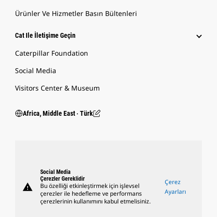
Ürünler Ve Hizmetler Basın Bültenleri
Cat Ile İletişime Geçin
Caterpillar Foundation
Social Media
Visitors Center & Museum
Africa, Middle East ‧ Türk
Social Media
Çerezler Gereklidir
Çerez
warning
Bu özelliği etkinleştirmek için işlevsel
Ayarları
çerezler ile hedefleme ve performans
çerezlerinin kullanımını kabul etmelisiniz.