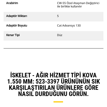
ekskavatörlerle uyumludur. Kanal
Arabirim
CW-55 Özel Ataşman Değiştirici
açmaya uygun genişlikte ataşman
ile birlikte kullanılır
değiştiriciler de mevcuttur.
CW Özel Ataşman Değiştirici
Adaptör Miktarı
5
sistemle uyumlu ataşmanlar, sabit
hızlı ataşman değiştirici
Adaptör Boyutu
Cat Advansys 130
menteşeleri kullanır. CW Özel
Ataşman Değiştiricilerde bulunan
Kenar Tipi
Düz
takoz tarzı kilitleme sistemi
ataşmanları sabit tutar.
CW Özel Ataşman Değiştiriciler,
tüm paletli ve tekerlekli
ekskavatörler için mevcuttur.
İSKELET - AĞIR HIZMET TIPI KOVA
1.550 MM: 523-3397 ÜRÜNÜNÜN SIK
KARŞILAŞTIRILAN ÜRÜNLERE GÖRE
NASIL DURDUĞUNU GÖRÜN.