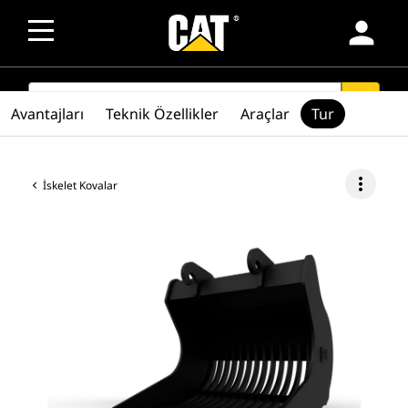
person
SEARCH
search
Avantajları
Teknik Özellikler
Araçlar
Tur
more_vert
İskelet Kovalar