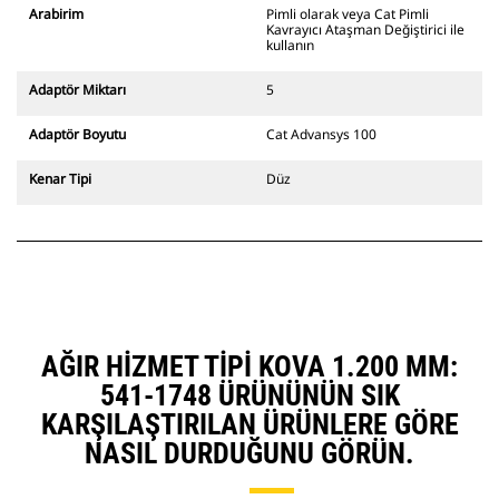
ekskavatörlerle uyumludur. Kanal
Arabirim
Pimli olarak veya Cat Pimli
açmaya uygun genişlikte ataşman
Kavrayıcı Ataşman Değiştirici ile
değiştiriciler de mevcuttur.
kullanın
CW Özel Ataşman Değiştirici
sistemle uyumlu ataşmanlar, sabit
Adaptör Miktarı
5
hızlı ataşman değiştirici
menteşeleri kullanır. CW Özel
Adaptör Boyutu
Cat Advansys 100
Ataşman Değiştiricilerde bulunan
takoz tarzı kilitleme sistemi
Kenar Tipi
Düz
ataşmanları sabit tutar.
CW Özel Ataşman Değiştiriciler,
tüm paletli ve tekerlekli
ekskavatörler için mevcuttur.
AĞIR HIZMET TIPI KOVA 1.200 MM:
541-1748 ÜRÜNÜNÜN SIK
KARŞILAŞTIRILAN ÜRÜNLERE GÖRE
NASIL DURDUĞUNU GÖRÜN.