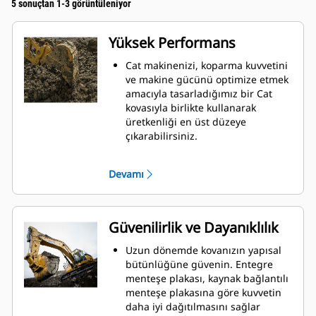
5 sonuçtan 1-3 görüntüleniyor
Yüksek Performans
Cat makinenizi, koparma kuvvetini
ve makine gücünü optimize etmek
amacıyla tasarladığımız bir Cat
kovasıyla birlikte kullanarak
üretkenliği en üst düzeye
çıkarabilirsiniz.
Çift yarıçaplı kovan profili kovanın
içine malzeme akışını iyileştirir.
Devamı
İlave taban mesafesi, kovanın alt
tarafının kazı yapmamasını
sağlayarak bakım maliyetlerini
azaltır.
Güvenilirlik ve Dayanıklılık
Kazma işlemi sırasında yakıt
tüketimi en yüksek düzeydedir. Cat
Uzun dönemde kovanızın yapısal
kovaları, makinenizin toplam
bütünlüğüne güvenin. Entegre
çalışma üretkenliğini iyileştirmek
menteşe plakası, kaynak bağlantılı
amacıyla malzemeleri hızlı biçimde
menteşe plakasına göre kuvvetin
kesmek üzere tasarlanmıştır.
daha iyi dağıtılmasını sağlar