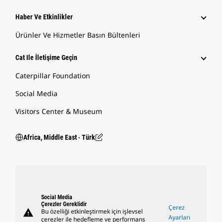
Haber Ve Etkinlikler
Ürünler Ve Hizmetler Basın Bültenleri
Cat Ile İletişime Geçin
Caterpillar Foundation
Social Media
Visitors Center & Museum
Africa, Middle East ‧ Türk
Social Media
Çerezler Gereklidir
Çerez
warning
Bu özelliği etkinleştirmek için işlevsel
Ayarları
çerezler ile hedefleme ve performans