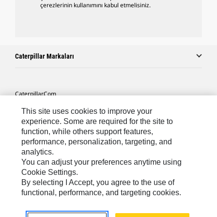
çerezlerinin kullanımını kabul etmelisiniz.
Caterpillar Markaları
Caterpillar.com
Caterpillar Müşteri Hizmetleri Ve Iletişim
This site uses cookies to improve your
experience. Some are required for the site to
Site Haritası
function, while others support features,
performance, personalization, targeting, and
Cookie Settings
analytics.
Yasal
You can adjust your preferences anytime using
Cookie Settings.
Gizlilik
By selecting I Accept, you agree to the use of
functional, performance, and targeting cookies.
Africa, Middle East ‧ Türk
© 2026 Caterpillar. Tüm Hakları Saklıdır.