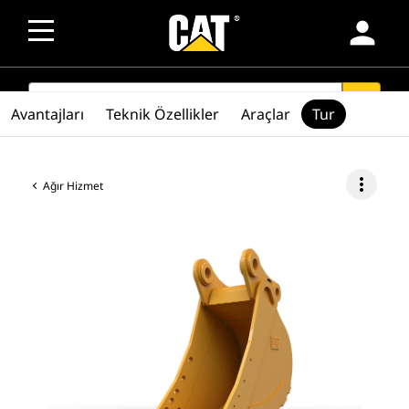
person
SEARCH
search
Avantajları
Teknik Özellikler
Araçlar
Tur
more_vert
Ağır Hizmet