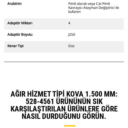
ekskavatörlerle uyumludur. Kanal
Arabirim
Pimli olarak veya Cat Pimli
açmaya uygun genişlikte ataşman
Kavrayıcı Ataşman Değiştirici ile
değiştiriciler de mevcuttur.
kullanın
CW Özel Ataşman Değiştirici
sistemle uyumlu ataşmanlar, sabit
Adaptör Miktarı
4
hızlı ataşman değiştirici
menteşeleri kullanır. CW Özel
Adaptör Boyutu
J250
Ataşman Değiştiricilerde bulunan
takoz tarzı kilitleme sistemi
Kenar Tipi
Düz
ataşmanları sabit tutar.
CW Özel Ataşman Değiştiriciler,
tüm paletli ve tekerlekli
ekskavatörler için mevcuttur.
AĞIR HIZMET TIPI KOVA 1.500 MM:
528-4561 ÜRÜNÜNÜN SIK
KARŞILAŞTIRILAN ÜRÜNLERE GÖRE
NASIL DURDUĞUNU GÖRÜN.