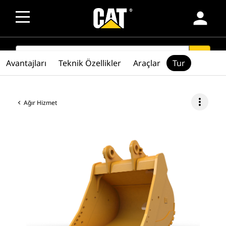
person
SEARCH
search
Avantajları
Teknik Özellikler
Araçlar
Tur
more_vert
Ağır Hizmet