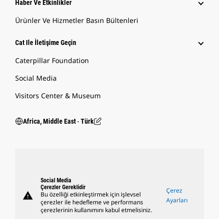
Haber Ve Etkinlikler
Ürünler Ve Hizmetler Basın Bültenleri
Cat Ile İletişime Geçin
Caterpillar Foundation
Social Media
Visitors Center & Museum
Africa, Middle East ‧ Türk
Social Media
Çerezler Gereklidir
Çerez
warning
Bu özelliği etkinleştirmek için işlevsel
Ayarları
çerezler ile hedefleme ve performans
çerezlerinin kullanımını kabul etmelisiniz.