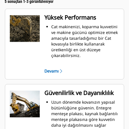
5 sonuçtan 1-3 görüntüleniyor
Yüksek Performans
Cat makinenizi, koparma kuvvetini
ve makine gücünü optimize etmek
amacıyla tasarladığımız bir Cat
kovasıyla birlikte kullanarak
üretkenliği en üst düzeye
çıkarabilirsiniz.
Çift yarıçaplı kovan profili kovanın
içine malzeme akışını iyileştirir.
Devamı
İlave taban mesafesi, kovanın alt
tarafının kazı yapmamasını
sağlayarak bakım maliyetlerini
azaltır.
Güvenilirlik ve Dayanıklılık
Kazma işlemi sırasında yakıt
tüketimi en yüksek düzeydedir. Cat
Uzun dönemde kovanızın yapısal
kovaları, makinenizin toplam
bütünlüğüne güvenin. Entegre
çalışma üretkenliğini iyileştirmek
menteşe plakası, kaynak bağlantılı
amacıyla malzemeleri hızlı biçimde
menteşe plakasına göre kuvvetin
kesmek üzere tasarlanmıştır.
daha iyi dağıtılmasını sağlar