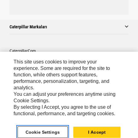
Caterpillar Markaları
Caterpillar.com
Caterpillar Müşteri Hizmetleri Ve Iletişim
This site uses cookies to improve your
experience. Some are required for the site to
Site Haritası
function, while others support features,
performance, personalization, targeting, and
Cookie Settings
analytics.
Yasal
You can adjust your preferences anytime using
Cookie Settings.
Gizlilik
By selecting I Accept, you agree to the use of
functional, performance, and targeting cookies.
Africa, Middle East ‧ Türk
© 2026 Caterpillar. Tüm Hakları Saklıdır.
Cookie Settings
I Accept