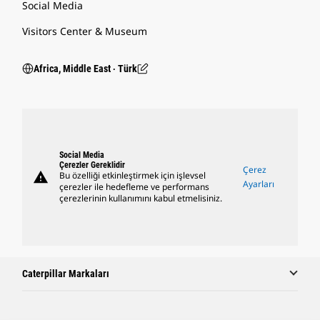
Social Media
Visitors Center & Museum
Africa, Middle East ‧ Türk
Social Media
Çerezler Gereklidir
Çerez
warning
Bu özelliği etkinleştirmek için işlevsel
Ayarları
çerezler ile hedefleme ve performans
çerezlerinin kullanımını kabul etmelisiniz.
Caterpillar Markaları