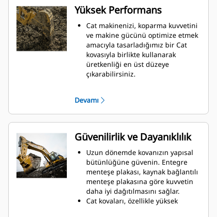
Yüksek Performans
Cat makinenizi, koparma kuvvetini
ve makine gücünü optimize etmek
amacıyla tasarladığımız bir Cat
kovasıyla birlikte kullanarak
üretkenliği en üst düzeye
çıkarabilirsiniz.
Çift yarıçaplı kovan profili kovanın
içine malzeme akışını iyileştirir.
Devamı
İlave taban mesafesi, kovanın alt
tarafının kazı yapmamasını
sağlayarak bakım maliyetlerini
azaltır.
Güvenilirlik ve Dayanıklılık
Kazma işlemi sırasında yakıt
tüketimi en yüksek düzeydedir. Cat
Uzun dönemde kovanızın yapısal
kovaları, makinenizin toplam
bütünlüğüne güvenin. Entegre
çalışma üretkenliğini iyileştirmek
menteşe plakası, kaynak bağlantılı
amacıyla malzemeleri hızlı biçimde
menteşe plakasına göre kuvvetin
kesmek üzere tasarlanmıştır.
daha iyi dağıtılmasını sağlar.
Daha az zamanda daha fazla
Cat kovaları, özellikle yüksek
malzeme yükleyin. Kovanın şekli ve
aşınmaya maruz kalan