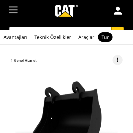
person
SEARCH
search
Avantajları
Teknik Özellikler
Araçlar
Tur
more_vert
Genel Hizmet