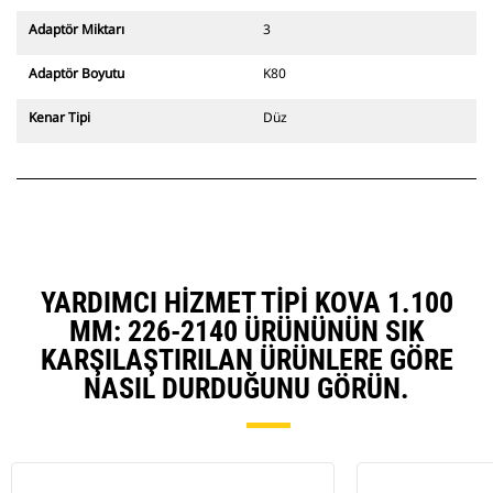
değiştiriciler de mevcuttur.
CW Özel Ataşman Değiştirici
Adaptör Miktarı
3
sistemle uyumlu ataşmanlar, sabit
hızlı ataşman değiştirici
Adaptör Boyutu
K80
menteşeleri kullanır. CW Özel
Ataşman Değiştiricilerde bulunan
Kenar Tipi
Düz
takoz tarzı kilitleme sistemi
ataşmanları sabit tutar.
CW Özel Ataşman Değiştiriciler,
tüm paletli ve tekerlekli
ekskavatörler için mevcuttur.
YARDIMCI HIZMET TIPI KOVA 1.100
MM: 226-2140 ÜRÜNÜNÜN SIK
KARŞILAŞTIRILAN ÜRÜNLERE GÖRE
NASIL DURDUĞUNU GÖRÜN.