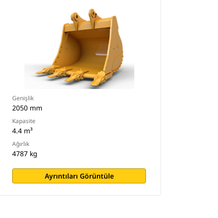
Genişlik
2050 mm
Kapasite
4.4 m³
Ağırlık
4787 kg
Ayrıntıları Görüntüle