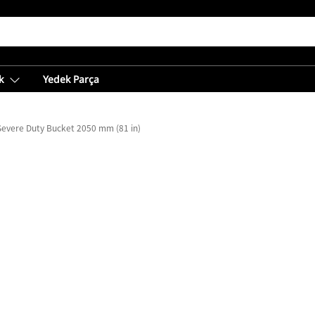
k
Yedek Parça
Severe Duty Bucket 2050 mm (81 in)