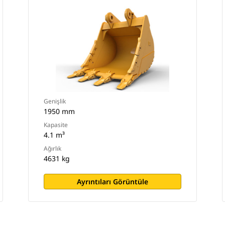
Genişlik
1950 mm
Kapasite
4.1 m³
Ağırlık
4631 kg
Ayrıntıları Görüntüle