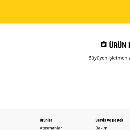
assignment
ÜRÜN 
Büyüyen işletmenize
Ürünler
Servis Ve Destek
Ataşmanlar
Bakım