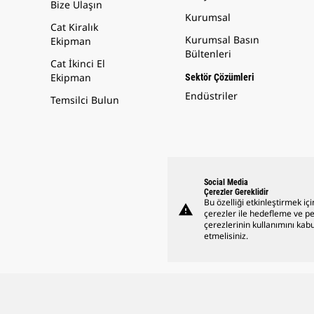
Bize Ulaşın
Kurumsal
Cat Kiralık
Kurumsal Basın
Ekipman
Bültenleri
Cat İkinci El
Ekipman
Sektör Çözümleri
Endüstriler
Temsilci Bulun
Social Media
Çerezler Gereklidir
Bu özelliği etkinleştirmek içi
warning
çerezler ile hedefleme ve 
çerezlerinin kullanımını kabu
etmelisiniz.