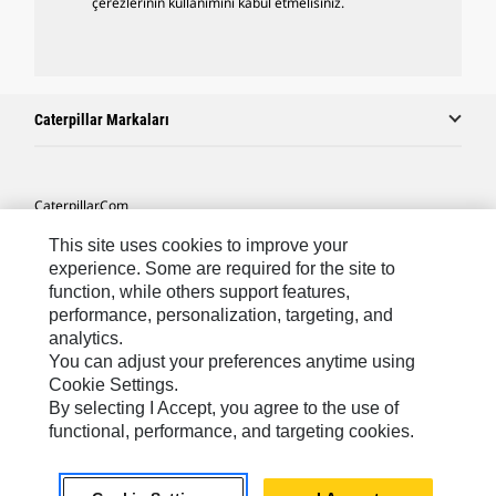
çerezlerinin kullanımını kabul etmelisiniz.
Caterpillar Markaları
Caterpillar.com
Caterpillar Müşteri Hizmetleri Ve Iletişim
This site uses cookies to improve your
experience. Some are required for the site to
Site Haritası
function, while others support features,
performance, personalization, targeting, and
Cookie Settings
analytics.
Yasal
You can adjust your preferences anytime using
Cookie Settings.
Gizlilik
By selecting I Accept, you agree to the use of
functional, performance, and targeting cookies.
Africa, Middle East ‧ Türk
© 2026 Caterpillar. Tüm Hakları Saklıdır.