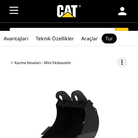
person
SEARCH
search
Avantajları
Teknik Özellikler
Araçlar
Tur
more_vert
Kazma Kovaları - Mini Ekskavatör