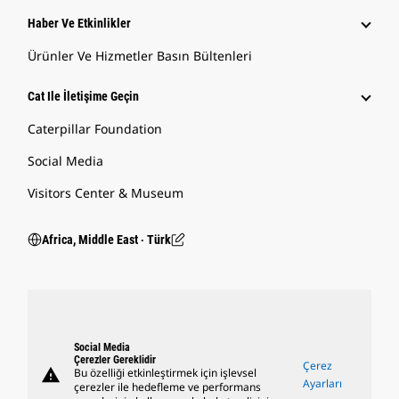
Haber Ve Etkinlikler
Ürünler Ve Hizmetler Basın Bültenleri
Cat Ile İletişime Geçin
Caterpillar Foundation
Social Media
Visitors Center & Museum
Africa, Middle East ‧ Türk
Social Media
Çerezler Gereklidir
Çerez
warning
Bu özelliği etkinleştirmek için işlevsel
Ayarları
çerezler ile hedefleme ve performans