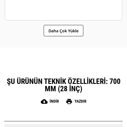
Daha Çok Yükle
ŞU ÜRÜNÜN TEKNIK ÖZELLIKLERI: 700
MM (28 INÇ)
cloud_download
print
İNDIR
YAZDIR