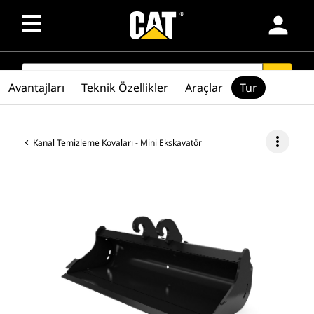
person
SEARCH
search
Avantajları
Teknik Özellikler
Araçlar
Tur
more_vert
Kanal Temizleme Kovaları - Mini Ekskavatör