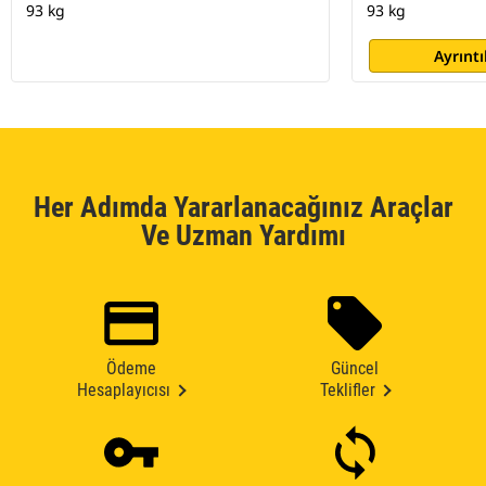
93 kg
93 kg
Ayrıntı
Her Adımda Yararlanacağınız Araçlar
Ve Uzman Yardımı
Ödeme
Güncel
Hesaplayıcısı
Teklifler