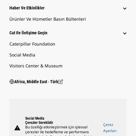
Haber Ve Etkinlikler
Ürünler Ve Hizmetler Basın Bültenleri
Cat Ile İletişime Geçin
Caterpillar Foundation
Social Media
Visitors Center & Museum
Africa, Middle East ‧ Türk
Social Media
Çerezler Gereklidir
Çerez
warning
Bu özelliği etkinleştirmek için işlevsel
Ayarları
çerezler ile hedefleme ve performans