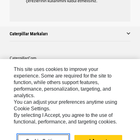
çerezlerinin kullanımını kabul etmelisiniz.
Caterpillar Markaları
Caterpillar.com
Caterpillar Müşteri Hizmetleri Ve Iletişim
This site uses cookies to improve your
experience. Some are required for the site to
Site Haritası
function, while others support features,
performance, personalization, targeting, and
Cookie Settings
analytics.
Yasal
You can adjust your preferences anytime using
Cookie Settings.
Gizlilik
By selecting I Accept, you agree to the use of
functional, performance, and targeting cookies.
Africa, Middle East ‧ Türk
© 2026 Caterpillar. Tüm Hakları Saklıdır.