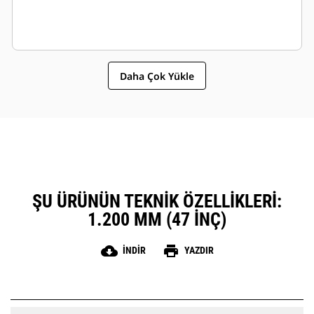
Daha Çok Yükle
ŞU ÜRÜNÜN TEKNIK ÖZELLIKLERI:
1.200 MM (47 INÇ)
cloud_download
print
İNDIR
YAZDIR