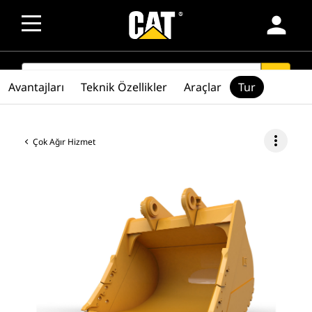
person
SEARCH
search
Avantajları
Teknik Özellikler
Araçlar
Tur
more_vert
Çok Ağır Hizmet