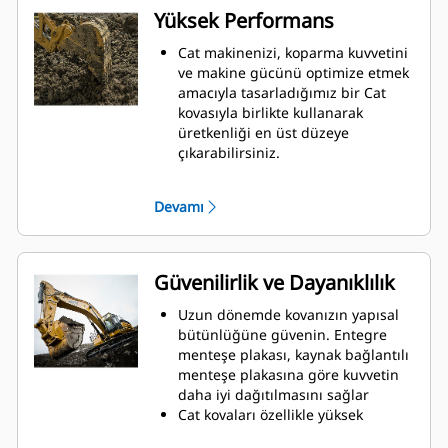
Yüksek Performans
Cat makinenizi, koparma kuvvetini
ve makine gücünü optimize etmek
amacıyla tasarladığımız bir Cat
kovasıyla birlikte kullanarak
üretkenliği en üst düzeye
çıkarabilirsiniz.
Çift yarıçaplı kovan profili kovanın
içine malzeme akışını iyileştirir.
Devamı
İlave taban mesafesi, kovanın alt
tarafının kazı yapmamasını
sağlayarak bakım maliyetlerini
azaltır.
Güvenilirlik ve Dayanıklılık
Kazma işlemi sırasında yakıt
tüketimi en yüksek düzeydedir. Cat
Uzun dönemde kovanızın yapısal
kovaları, makinenizin toplam
bütünlüğüne güvenin. Entegre
çalışma üretkenliğini iyileştirmek
menteşe plakası, kaynak bağlantılı
amacıyla malzemeleri hızlı biçimde
menteşe plakasına göre kuvvetin
kesmek üzere tasarlanmıştır.
daha iyi dağıtılmasını sağlar
Daha az zamanda daha fazla
Cat kovaları özellikle yüksek
malzeme yükleyin. Kovanın şekli ve
aşınmaya maruz kalan kısımları