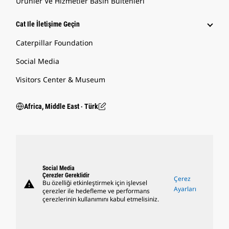
Ürünler Ve Hizmetler Basın Bültenleri
Cat Ile İletişime Geçin
Caterpillar Foundation
Social Media
Visitors Center & Museum
Africa, Middle East ‧ Türk
Social Media
Çerezler Gereklidir
Çerez
warning
Bu özelliği etkinleştirmek için işlevsel
Ayarları
çerezler ile hedefleme ve performans
çerezlerinin kullanımını kabul etmelisiniz.