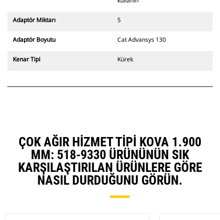
değiştiriciler de mevcuttur.
kullanın
CW Özel Ataşman Değiştirici
sistemle uyumlu ataşmanlar, sabit
Adaptör Miktarı
5
hızlı ataşman değiştirici
menteşeleri kullanır. CW Özel
Adaptör Boyutu
Cat Advansys 130
Ataşman Değiştiricilerde bulunan
takoz tarzı kilitleme sistemi
Kenar Tipi
Kürek
ataşmanları sabit tutar.
CW Özel Ataşman Değiştiriciler,
tüm paletli ve tekerlekli
ekskavatörler için mevcuttur.
ÇOK AĞIR HIZMET TIPI KOVA 1.900
MM: 518-9330 ÜRÜNÜNÜN SIK
KARŞILAŞTIRILAN ÜRÜNLERE GÖRE
NASIL DURDUĞUNU GÖRÜN.