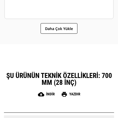
Daha Çok Yükle
ŞU ÜRÜNÜN TEKNIK ÖZELLIKLERI: 700
MM (28 INÇ)
cloud_download
print
İNDIR
YAZDIR