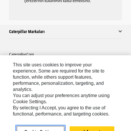
çerezlerinin kullanımını kabul etmelisiniz.
Caterpillar Markaları
Caterpillar.com
Caterpillar Müşteri Hizmetleri Ve Iletişim
This site uses cookies to improve your
experience. Some are required for the site to
Site Haritası
function, while others support features,
performance, personalization, targeting, and
Cookie Settings
analytics.
Yasal
You can adjust your preferences anytime using
Cookie Settings.
Gizlilik
By selecting I Accept, you agree to the use of
functional, performance, and targeting cookies.
Africa, Middle East ‧ Türk
© 2026 Caterpillar. Tüm Hakları Saklıdır.