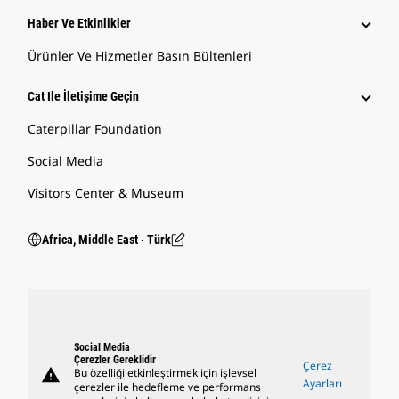
Haber Ve Etkinlikler
Ürünler Ve Hizmetler Basın Bültenleri
Cat Ile İletişime Geçin
Caterpillar Foundation
Social Media
Visitors Center & Museum
Africa, Middle East ‧ Türk
Social Media
Çerezler Gereklidir
Çerez
warning
Bu özelliği etkinleştirmek için işlevsel
Ayarları
çerezler ile hedefleme ve performans