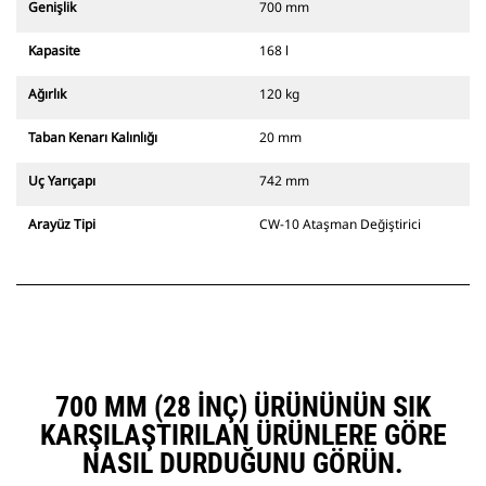
Genişlik
700 mm
Kapasite
168 l
Ağırlık
120 kg
Taban Kenarı Kalınlığı
20 mm
Uç Yarıçapı
742 mm
Arayüz Tipi
CW-10 Ataşman Değiştirici
700 MM (28 INÇ) ÜRÜNÜNÜN SIK
KARŞILAŞTIRILAN ÜRÜNLERE GÖRE
NASIL DURDUĞUNU GÖRÜN.