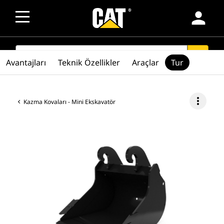
person
SEARCH
search
Avantajları
Teknik Özellikler
Araçlar
Tur
more_vert
Kazma Kovaları - Mini Ekskavatör