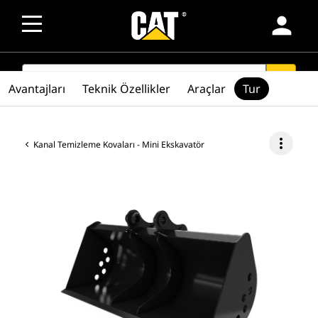
person
SEARCH
search
Avantajları
Teknik Özellikler
Araçlar
Tur
more_vert
Kanal Temizleme Kovaları - Mini Ekskavatör