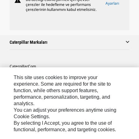
warning
Ayarları
çerezler ile hedefleme ve performans
çerezlerinin kullanımını kabul etmelisiniz.
Caterpillar Markaları
Caterpillar.com
Caterpillar Müşteri Hizmetleri Ve Iletişim
This site uses cookies to improve your
experience. Some are required for the site to
Site Haritası
function, while others support features,
performance, personalization, targeting, and
Cookie Settings
analytics.
Yasal
You can adjust your preferences anytime using
Cookie Settings.
Gizlilik
By selecting I Accept, you agree to the use of
functional, performance, and targeting cookies.