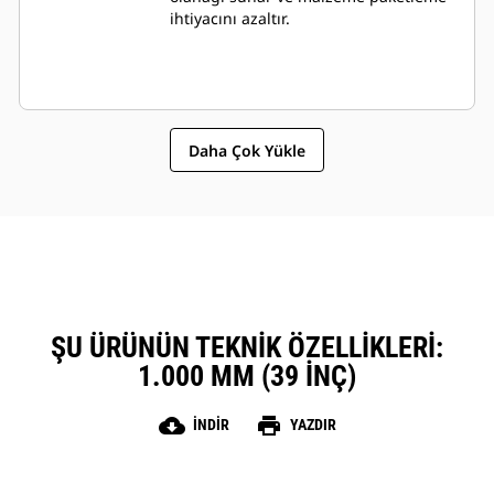
ihtiyacını azaltır.
Daha Çok Yükle
ŞU ÜRÜNÜN TEKNIK ÖZELLIKLERI:
1.000 MM (39 INÇ)
cloud_download
print
İNDIR
YAZDIR