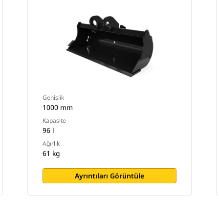
Genişlik
1000 mm
Kapasite
96 l
Ağırlık
61 kg
Ayrıntıları Görüntüle