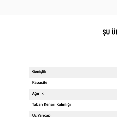
ŞU Ü
Genişlik
Kapasite
Ağırlık
Taban Kenarı Kalınlığı
Uç Yarıçapı