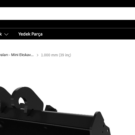
k
Yedek Parça
Kanal Temizleme Kovaları - Mini Ekskavatör
1.000 mm (39 inç)