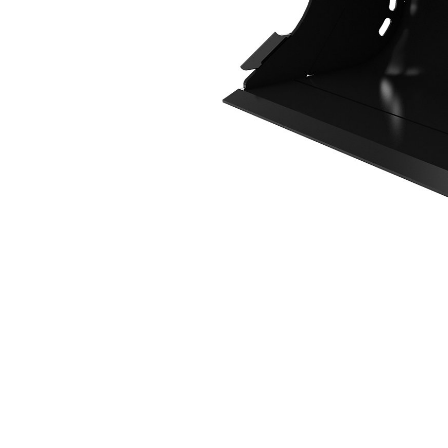
1.000 Mm (39 Inç)
Avan
Modeli Değiştirin