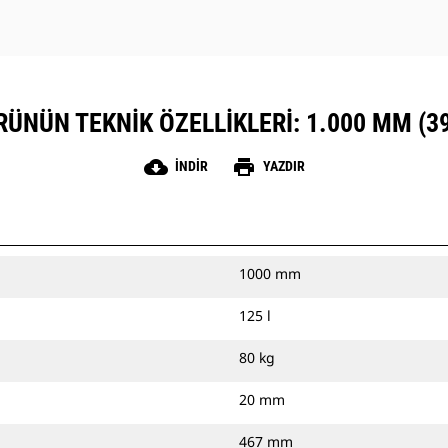
RÜNÜN TEKNIK ÖZELLIKLERI: 1.000 MM (39
cloud_download
print
İNDIR
YAZDIR
1000 mm
125 l
80 kg
20 mm
467 mm