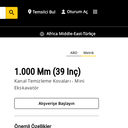
Oturum Aç
place
apps
Temsilci Bul
search
Africa Middle-East-Türkçe
ABD
Metrik
1.000 Mm (39 Inç)
Kanal Temizleme Kovaları - Mini
Ekskavatör
Alışverişe Başlayın
Önemli Özellikler