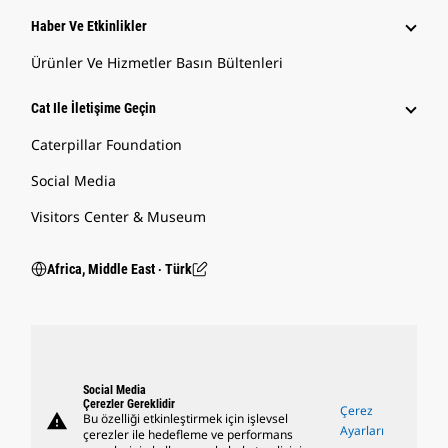
Haber Ve Etkinlikler
Ürünler Ve Hizmetler Basın Bültenleri
Cat Ile İletişime Geçin
Caterpillar Foundation
Social Media
Visitors Center & Museum
Africa, Middle East ‧ Türk
Social Media
Çerezler Gereklidir
Çerez
warning
Bu özelliği etkinleştirmek için işlevsel
Ayarları
çerezler ile hedefleme ve performans