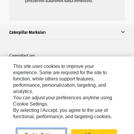
çerezlerinin kullanımını kabul etmelisiniz.
Caterpillar Markaları
Caterpillar.com
Caterpillar Müşteri Hizmetleri Ve Iletişim
This site uses cookies to improve your
experience. Some are required for the site to
Site Haritası
function, while others support features,
performance, personalization, targeting, and
Cookie Settings
analytics.
Yasal
You can adjust your preferences anytime using
Cookie Settings.
Gizlilik
By selecting I Accept, you agree to the use of
functional, performance, and targeting cookies.
Africa, Middle East ‧ Türk
© 2026 Caterpillar. Tüm Hakları Saklıdır.