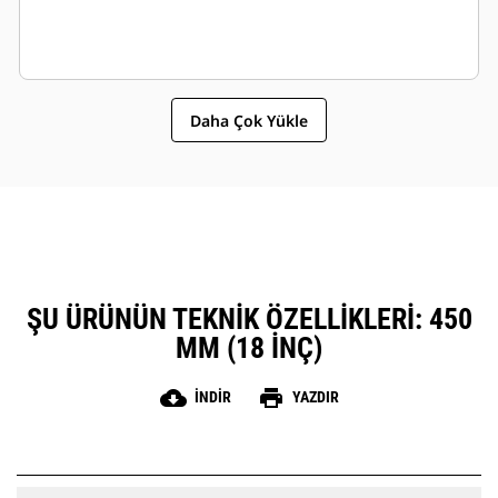
Daha Çok Yükle
ŞU ÜRÜNÜN TEKNIK ÖZELLIKLERI: 450
MM (18 INÇ)
cloud_download
print
İNDIR
YAZDIR