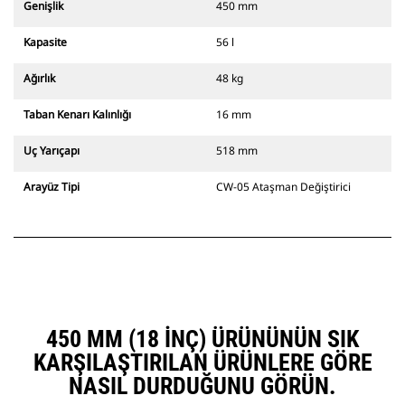
Genişlik
450 mm
Kapasite
56 l
Ağırlık
48 kg
Taban Kenarı Kalınlığı
16 mm
Uç Yarıçapı
518 mm
Arayüz Tipi
CW-05 Ataşman Değiştirici
450 MM (18 INÇ) ÜRÜNÜNÜN SIK
KARŞILAŞTIRILAN ÜRÜNLERE GÖRE
NASIL DURDUĞUNU GÖRÜN.