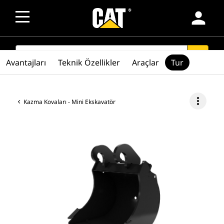
person
SEARCH
search
Avantajları
Teknik Özellikler
Araçlar
Tur
more_vert
Kazma Kovaları - Mini Ekskavatör