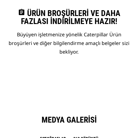
assignment
ÜRÜN BROŞÜRLERI VE DAHA
FAZLASI İNDIRILMEYE HAZIR!
Büyüyen işletmenize yönelik Caterpillar Ürün
broşürleri ve diğer bilgilendirme amaçlı belgeler sizi
bekliyor.
MEDYA GALERISI