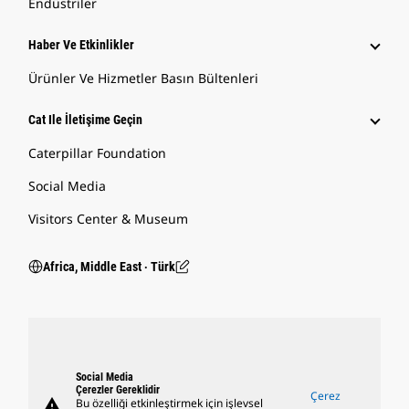
Endüstriler
Haber Ve Etkinlikler
Ürünler Ve Hizmetler Basın Bültenleri
Cat Ile İletişime Geçin
Caterpillar Foundation
Social Media
Visitors Center & Museum
Africa, Middle East ‧ Türk
Social Media
Çerezler Gereklidir
Çerez
warning
Bu özelliği etkinleştirmek için işlevsel