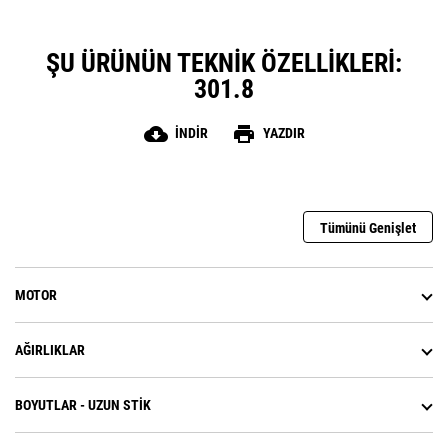
ŞU ÜRÜNÜN TEKNIK ÖZELLIKLERI:
301.8
cloud_download
print
İNDIR
YAZDIR
Tümünü Genişlet
MOTOR
AĞIRLIKLAR
BOYUTLAR - UZUN STIK