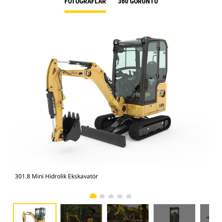
FOTOĞRAFLAR
360 GÖRÜNTÜ
301.8 Mini Hidrolik Ekskavatör
301