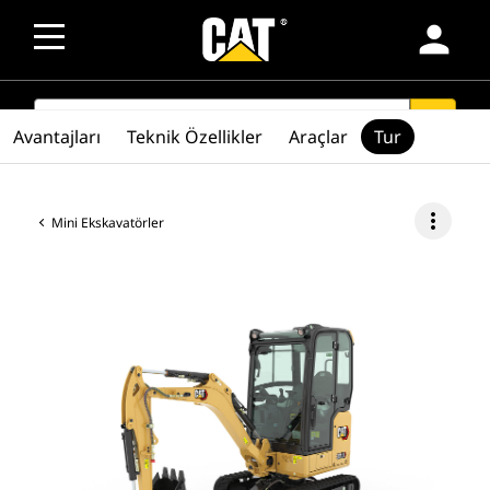
person
SEARCH
search
Avantajları
Teknik Özellikler
Araçlar
Tur
more_vert
Mini Ekskavatörler