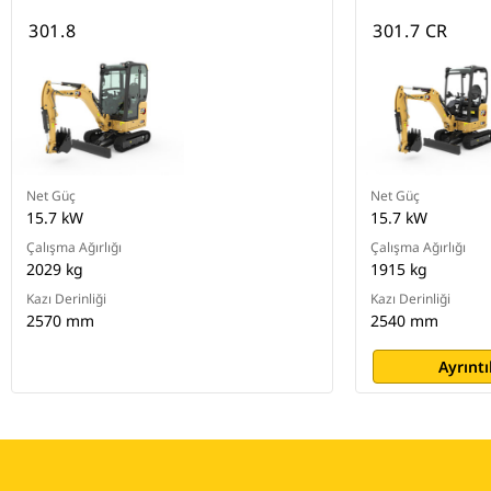
301.8
301.7 CR
Net Güç
Net Güç
15.7 kW
15.7 kW
Çalışma Ağırlığı
Çalışma Ağırlığı
2029 kg
1915 kg
Kazı Derinliği
Kazı Derinliği
2570 mm
2540 mm
Ayrıntı