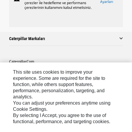
Ayarları
çerezler ile hedefleme ve performans
çerezlerinin kullanımını kabul etmelisiniz.
Caterpillar Markaları
Caterpillar.com
Caterpillar Müşteri Hizmetleri Ve Iletişim
This site uses cookies to improve your
experience. Some are required for the site to
Site Haritası
function, while others support features,
performance, personalization, targeting, and
Cookie Settings
analytics.
Yasal
You can adjust your preferences anytime using
Cookie Settings.
Gizlilik
By selecting I Accept, you agree to the use of
functional, performance, and targeting cookies.