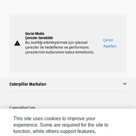
Social Media
Çerezler Gereklidir
Çerez
warning
Bu özelliği etkinleştirmek için işlevsel
Ayarları
çerezler ile hedefleme ve performans
çerezlerinin kullanımını kabul etmelisiniz.
Caterpillar Markaları
Caterpillar.com
Caterpillar Müşteri Hizmetleri Ve Iletişim
This site uses cookies to improve your
experience. Some are required for the site to
Site Haritası
function, while others support features,