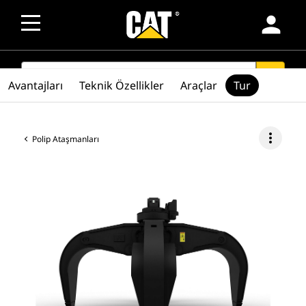
person
SEARCH
search
Avantajları
Teknik Özellikler
Araçlar
Tur
more_vert
Polip Ataşmanları