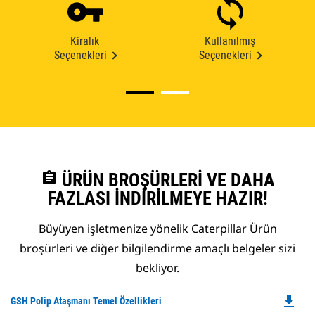
Kiralık
Kullanılmış
Seçenekleri
Seçenekleri
assignment
ÜRÜN BROŞÜRLERI VE DAHA
FAZLASI İNDIRILMEYE HAZIR!
Büyüyen işletmenize yönelik Caterpillar Ürün
broşürleri ve diğer bilgilendirme amaçlı belgeler sizi
bekliyor.
file_download
Do
GSH Polip Ataşmanı Temel Özellikleri