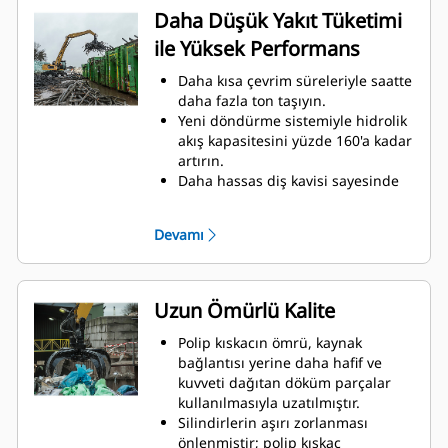
Daha Düşük Yakıt Tüketimi
ile Yüksek Performans
Daha kısa çevrim süreleriyle saatte
daha fazla ton taşıyın.
Yeni döndürme sistemiyle hidrolik
akış kapasitesini yüzde 160'a kadar
artırın.
Daha hassas diş kavisi sayesinde
toplam dolum faktörü değerini
yüzde 140-200 artırın.
Devamı
Cat Makineleri, makine ve polip
kıskaç eşleştirmesini ve
üretkenliğini en üst düzeye
çıkarmak için en uygun polip
Uzun Ömürlü Kalite
kıskaç performans ayarlarıyla
önceden programlanmıştır.
Polip kıskacın ömrü, kaynak
Yeni doruklara ulaşın ve dönüş
bağlantısı yerine daha hafif ve
kontrolünüzü artırın. GSH polip
kuvveti dağıtan döküm parçalar
kıskaçlarının kompakt yüksekliği,
kullanılmasıyla uzatılmıştır.
yapabileceklerinizi zenginleştirir
Silindirlerin aşırı zorlanması
ve iç mekan uygulamaları için
önlenmiştir; polip kıskaç