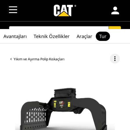
person
SEARCH
search
Avantajları
Teknik Özellikler
Araçlar
Tur
more_vert
Yıkım ve Ayırma Polip Kıskaçları