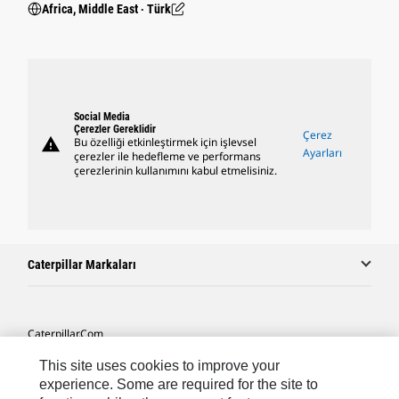
Africa, Middle East ‧ Türk
Social Media
Çerezler Gereklidir
Çerez
warning
Bu özelliği etkinleştirmek için işlevsel
Ayarları
çerezler ile hedefleme ve performans
çerezlerinin kullanımını kabul etmelisiniz.
Caterpillar Markaları
Caterpillar.com
Caterpillar Müşteri Hizmetleri Ve Iletişim
This site uses cookies to improve your
experience. Some are required for the site to
Site Haritası