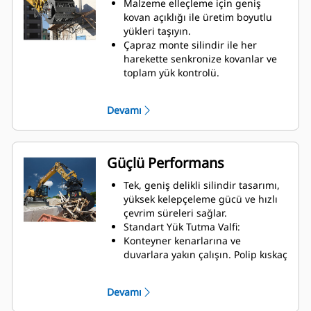
Malzeme elleçleme için geniş
kovan açıklığı ile üretim boyutlu
yükleri taşıyın.
Çapraz monte silindir ile her
harekette senkronize kovanlar ve
toplam yük kontrolü.
Kenardan kenara çene teması için
olan geniş kavrama
Devamı
durdurucularıyla büyük yüklerde
tutuşu koruyun veya küçük
malzemeleri toplayın, ayırın,
yerleştirin ve geniş kavramayı
Güçlü Performans
önleyin.
Kir ve diğer ince malzemeleri
Tek, geniş delikli silindir tasarımı,
iskelet ve gözenekli kovanlar
yüksek kelepçeleme gücü ve hızlı
aracılığıyla dışarı atarak
çevrim süreleri sağlar.
operatörün yükü iyi görmesini
Standart Yük Tutma Valfi:
sağlar.
Konteyner kenarlarına ve
Malzeme ayırma hızlıdır, sahada
duvarlara yakın çalışın. Polip kıskaç
ayırmayı kolaylaştırır ve devrilme
kovan profili; kesici kenar ve dikey
maliyetinden tasarruf sağlar.
duvarlar ile kenarlar arasında sıfır
Devamı
Kovan hareketi sorunsuzdur ve
boşluk sağlayarak kamyonlarda,
silindir sönümleme ile kontrol
römorklarda, konteynerlerde,