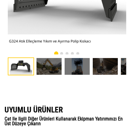
G324 Atık Elleçleme Yıkım ve Ayırma Polip Kıskacı
Büy
UYUMLU ÜRÜNLER
Cat Ile Ilgili Diğer Ürünleri Kullanarak Ekipman Yatırımınızı En
Üst Düzeye Çıkarın