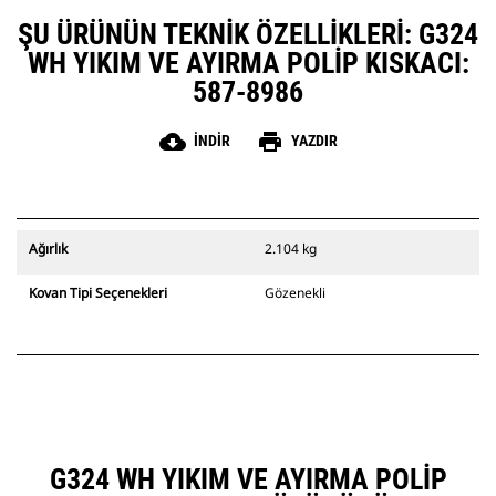
ile hidrolik sistemde daha fazla
ŞU ÜRÜNÜN TEKNIK ÖZELLIKLERI: G324
güvenilirlik.
WH YIKIM VE AYIRMA POLIP KISKACI:
Makineyi hareket ettirmeden
herhangi bir açıdan malzeme
587-8986
almak ve tutmak için polip kıskacı
döndürüp hizalayın, böylece alt
cloud_download
print
İNDIR
YAZDIR
takımınızın aşınıp yıpranmasını
azaltırsınız.
Operatör, polip kıskaç ile bütün bir
yapıyı yıkma yeteneğine sahipken
kabinde güvende kalır.
Ağırlık
2.104 kg
Kovan Tipi Seçenekleri
Gözenekli
G324 WH YIKIM VE AYIRMA POLIP