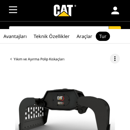
person
SEARCH
search
Avantajları
Teknik Özellikler
Araçlar
Tur
more_vert
Yıkım ve Ayırma Polip Kıskaçları