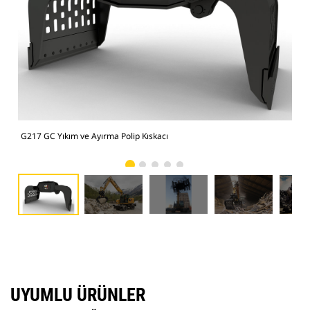
G217 GC Yıkım ve Ayırma Polip Kıskacı
Büy
UYUMLU ÜRÜNLER