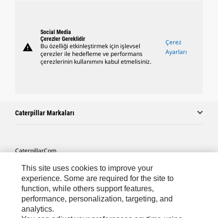
Social Media
Çerezler Gereklidir
Çerez
warning
Bu özelliği etkinleştirmek için işlevsel
Ayarları
çerezler ile hedefleme ve performans
çerezlerinin kullanımını kabul etmelisiniz.
Caterpillar Markaları
Caterpillar.com
Caterpillar Müşteri Hizmetleri Ve Iletişim
This site uses cookies to improve your
experience. Some are required for the site to
Site Haritası
function, while others support features,
performance, personalization, targeting, and
Cookie Settings
analytics.
Yasal