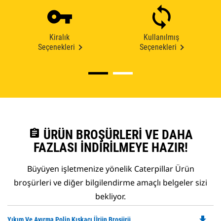
Kiralık
Kullanılmış
Seçenekleri
Seçenekleri
assignment
ÜRÜN BROŞÜRLERI VE DAHA
FAZLASI İNDIRILMEYE HAZIR!
Büyüyen işletmenize yönelik Caterpillar Ürün
broşürleri ve diğer bilgilendirme amaçlı belgeler sizi
bekliyor.
file_download
Do
Yıkım Ve Ayırma Polip Kıskacı Ürün Broşürü