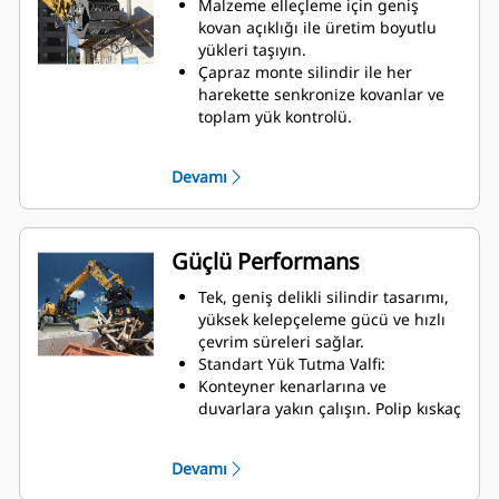
Malzeme elleçleme için geniş
kovan açıklığı ile üretim boyutlu
yükleri taşıyın.
Çapraz monte silindir ile her
harekette senkronize kovanlar ve
toplam yük kontrolü.
Kenardan kenara çene teması için
olan geniş kavrama
Devamı
durdurucularıyla büyük yüklerde
tutuşu koruyun veya küçük
malzemeleri toplayın, ayırın,
yerleştirin ve geniş kavramayı
Güçlü Performans
önleyin.
Kir ve diğer ince malzemeleri
Tek, geniş delikli silindir tasarımı,
iskelet ve gözenekli kovanlar
yüksek kelepçeleme gücü ve hızlı
aracılığıyla dışarı atarak
çevrim süreleri sağlar.
operatörün yükü iyi görmesini
Standart Yük Tutma Valfi:
sağlar.
Konteyner kenarlarına ve
Malzeme ayırma hızlıdır, sahada
duvarlara yakın çalışın. Polip kıskaç
ayırmayı kolaylaştırır ve devrilme
kovan profili; kesici kenar ve dikey
maliyetinden tasarruf sağlar.
duvarlar ile kenarlar arasında sıfır
Devamı
Kovan hareketi sorunsuzdur ve
boşluk sağlayarak kamyonlarda,
silindir sönümleme ile kontrol
römorklarda, konteynerlerde,