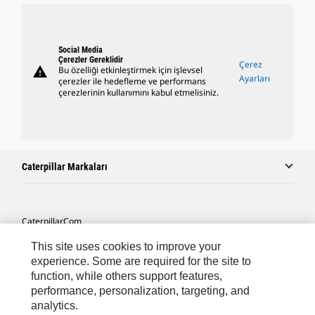
Social Media
Çerezler Gereklidir
Çerez
warning
Bu özelliği etkinleştirmek için işlevsel
Ayarları
çerezler ile hedefleme ve performans
çerezlerinin kullanımını kabul etmelisiniz.
Caterpillar Markaları
Caterpillar.com
Caterpillar Müşteri Hizmetleri Ve Iletişim
This site uses cookies to improve your
experience. Some are required for the site to
Site Haritası
function, while others support features,
performance, personalization, targeting, and
Cookie Settings
analytics.
Yasal