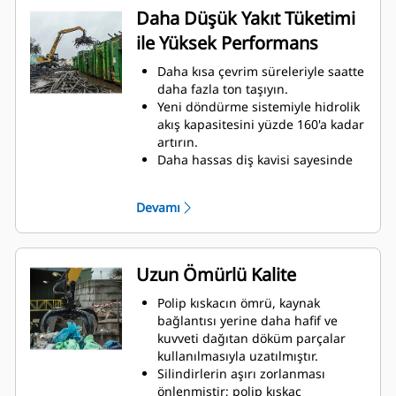
Daha Düşük Yakıt Tüketimi
ile Yüksek Performans
Daha kısa çevrim süreleriyle saatte
daha fazla ton taşıyın.
Yeni döndürme sistemiyle hidrolik
akış kapasitesini yüzde 160'a kadar
artırın.
Daha hassas diş kavisi sayesinde
toplam dolum faktörü değerini
yüzde 140-200 artırın.
Devamı
Cat Makineleri, makine ve polip
kıskaç eşleştirmesini ve
üretkenliğini en üst düzeye
çıkarmak için en uygun polip
Uzun Ömürlü Kalite
kıskaç performans ayarlarıyla
önceden programlanmıştır.
Polip kıskacın ömrü, kaynak
Yeni doruklara ulaşın ve dönüş
bağlantısı yerine daha hafif ve
kontrolünüzü artırın. GSH polip
kuvveti dağıtan döküm parçalar
kıskaçlarının kompakt yüksekliği,
kullanılmasıyla uzatılmıştır.
yapabileceklerinizi zenginleştirir
Silindirlerin aşırı zorlanması
ve iç mekan uygulamaları için
önlenmiştir; polip kıskaç