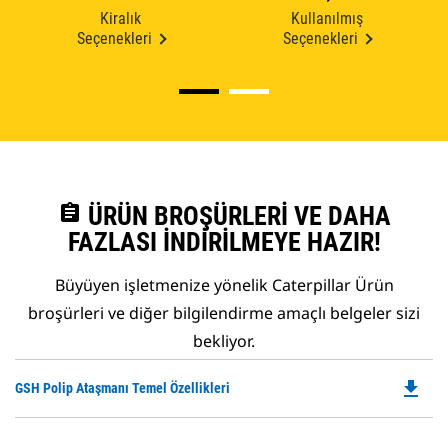
Kiralık
Kullanılmış
Seçenekleri
Seçenekleri
assignment
ÜRÜN BROŞÜRLERI VE DAHA
FAZLASI İNDIRILMEYE HAZIR!
Büyüyen işletmenize yönelik Caterpillar Ürün
broşürleri ve diğer bilgilendirme amaçlı belgeler sizi
bekliyor.
file_download
Do
GSH Polip Ataşmanı Temel Özellikleri
P
O