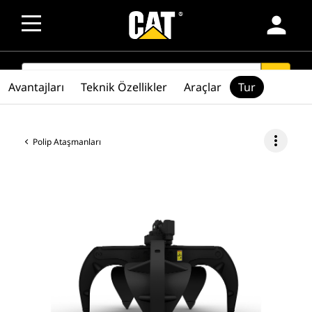
person
SEARCH
search
Avantajları
Teknik Özellikler
Araçlar
Tur
more_vert
Polip Ataşmanları