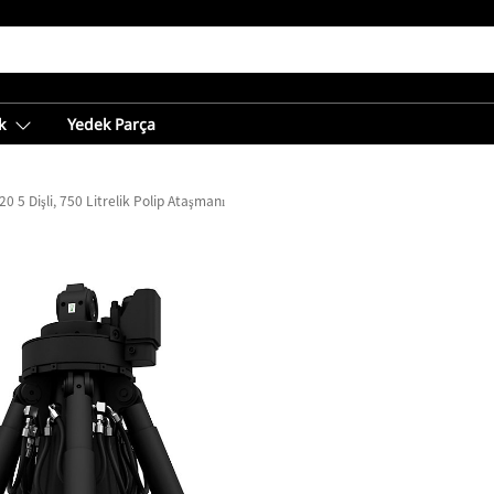
k
Yedek Parça
0 5 Dişli, 750 Litrelik Polip Ataşmanı