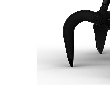
GSV520 5 Dişli, 750 Litrelik Polip Ataşmanı
Avan
Modeli Değiştirin