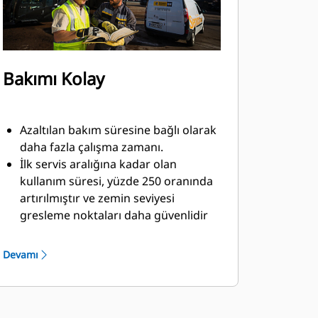
Bakımı Kolay
Azaltılan bakım süresine bağlı olarak
daha fazla çalışma zamanı.
İlk servis aralığına kadar olan
kullanım süresi, yüzde 250 oranında
artırılmıştır ve zemin seviyesi
gresleme noktaları daha güvenlidir
ve daha kolay kullanılabilir.
Entegre hidrolik komponentler
Devamı
yeniden rotalanmıştır; bu da
hortumlardaki gerilimi azaltarak
diğer malzemelerle teması ortadan
kaldırır.