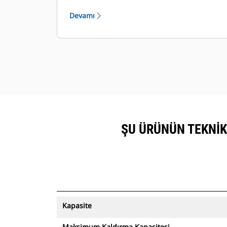
ve parçalanmış hurda malzemeler
Devamı
için en uygun seçimdir.
ŞU ÜRÜNÜN TEKNIK 
Kapasite
Maksimum Kaldırma Kapasitesi