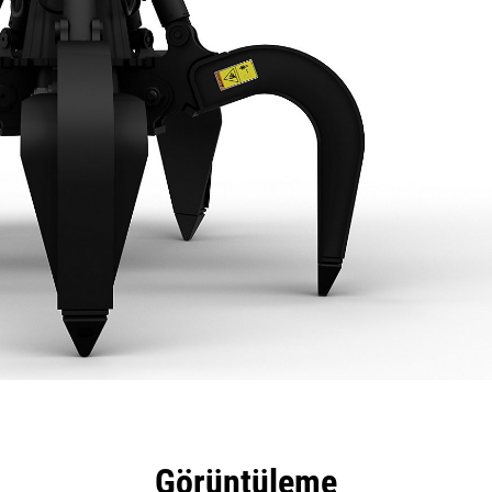
tajları
Teknik Özellikler
Araçlar
Tur
Görüntüleme