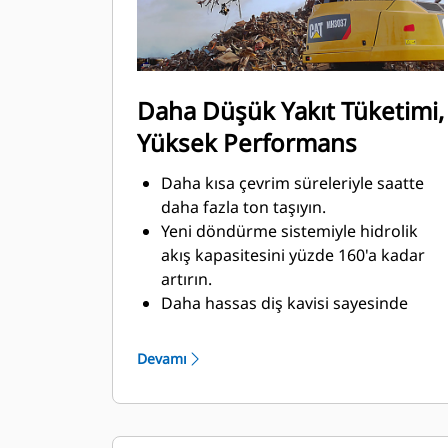
Daha Düşük Yakıt Tüketimi,
Yüksek Performans
Daha kısa çevrim süreleriyle saatte
daha fazla ton taşıyın.
Yeni döndürme sistemiyle hidrolik
akış kapasitesini yüzde 160'a kadar
artırın.
Daha hassas diş kavisi sayesinde
toplam dolum faktörü değerini
yüzde 140-200 artırın.
Devamı
Cat Makineleri, makine ve polip
kıskaç eşleştirmesini ve üretkenliğini
en üst düzeye çıkarmak için en
uygun polip kıskaç performans