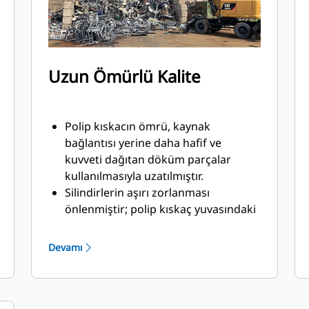
Uzun Ömürlü Kalite
Polip kıskacın ömrü, kaynak
bağlantısı yerine daha hafif ve
kuvveti dağıtan döküm parçalar
kullanılmasıyla uzatılmıştır.
Silindirlerin aşırı zorlanması
önlenmiştir; polip kıskaç yuvasındaki
ağır hizmet tipi, aşınmaya dayanıklı
üst ve alt durdurucular sayesinde
Devamı
menteşe bağlantı noktalarında ve diş
uçlarındaki gereksiz aşınmanın
önüne geçilmiştir.
Güvenebileceğiniz güç. Dişlerin iç