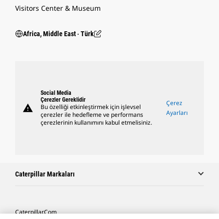
Visitors Center & Museum
Africa, Middle East ‧ Türk
Social Media
Çerezler Gereklidir
Çerez
warning
Bu özelliği etkinleştirmek için işlevsel
Ayarları
çerezler ile hedefleme ve performans
çerezlerinin kullanımını kabul etmelisiniz.
Caterpillar Markaları
Caterpillar.com