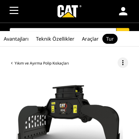
person
SEARCH
search
Avantajları
Teknik Özellikler
Araçlar
Tur
more_vert
Yıkım ve Ayırma Polip Kıskaçları