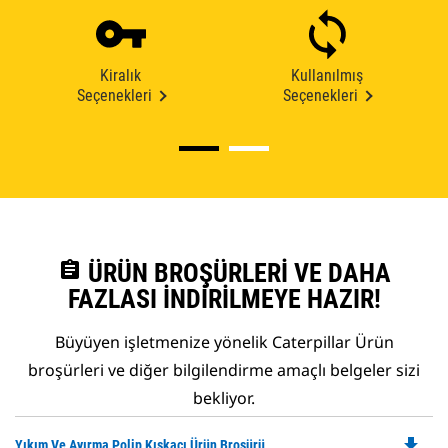
Kiralık
Kullanılmış
Seçenekleri
Seçenekleri
assignment
ÜRÜN BROŞÜRLERI VE DAHA
FAZLASI İNDIRILMEYE HAZIR!
Büyüyen işletmenize yönelik Caterpillar Ürün
broşürleri ve diğer bilgilendirme amaçlı belgeler sizi
bekliyor.
file_download
Do
Yıkım Ve Ayırma Polip Kıskacı Ürün Broşürü