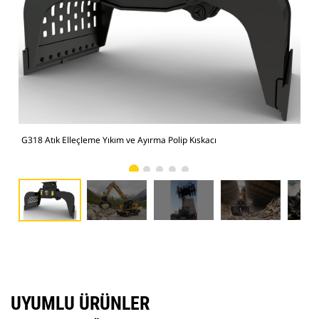
G318 Atık Elleçleme Yıkım ve Ayırma Polip Kıskacı
Büy
UYUMLU ÜRÜNLER