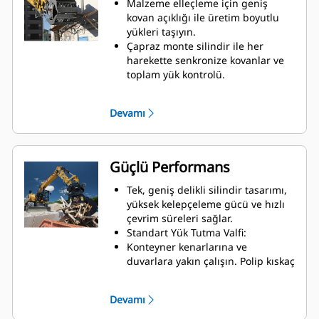
Malzeme elleçleme için geniş
kovan açıklığı ile üretim boyutlu
yükleri taşıyın.
Çapraz monte silindir ile her
harekette senkronize kovanlar ve
toplam yük kontrolü.
Kenardan kenara çene teması için
olan geniş kavrama
Devamı
durdurucularıyla büyük yüklerde
tutuşu koruyun veya küçük
malzemeleri toplayın, ayırın,
yerleştirin ve geniş kavramayı
Güçlü Performans
önleyin.
Kir ve diğer ince malzemeleri
Tek, geniş delikli silindir tasarımı,
iskelet ve gözenekli kovanlar
yüksek kelepçeleme gücü ve hızlı
aracılığıyla dışarı atarak
çevrim süreleri sağlar.
operatörün yükü iyi görmesini
Standart Yük Tutma Valfi:
sağlar.
Konteyner kenarlarına ve
Malzeme ayırma hızlıdır, sahada
duvarlara yakın çalışın. Polip kıskaç
ayırmayı kolaylaştırır ve devrilme
kovan profili; kesici kenar ve dikey
maliyetinden tasarruf sağlar.
duvarlar ile kenarlar arasında sıfır
Devamı
Kovan hareketi sorunsuzdur ve
boşluk sağlayarak kamyonlarda,
silindir sönümleme ile kontrol
römorklarda, konteynerlerde,