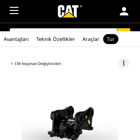
person
SEARCH
search
Avantajları
Teknik Özellikler
Araçlar
Tur
more_vert
CW Ataşman Değiştiricileri