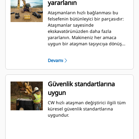
yararlanın
Ataşmanların hızlı bağlanması bu
felsefenin bütünleyici bir parçasıdır:
Ataşmanlar sayesinde
ekskavatörünüzden daha fazla
yararlanın. Makineniz her amaca
uygun bir ataşman taşıyıcıya dönüşür.
CW ataşman değiştirici son 40 yıl
içinde 50,000 adedin üzerinde
Devamı
satışıyla bir endüstri standardı haline
gelmiştir. Birkaç farklı makine sınıfıyla
karşılıklı olarak değiştirilebilme
özelliğine sahiptir ve hem Cat hem de
Güvenlik standartlarına
Cat bünyesinde olmayan 700 farklı
uygun
makine ile kullanım için tasarlanmıştır.
CW hızlı ataşman değiştirici ilgili tüm
küresel güvenlik standartlarına
uygundur.