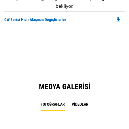
bekliyor.
file_download
Do
CW Serisi Hızlı Ataşman Değiştiriciler
P
O
in
a
N
Ta
MEDYA GALERISI
FOTOĞRAFLAR
VIDEOLAR