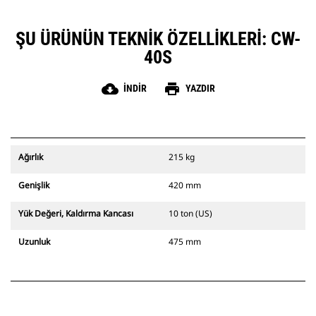
ŞU ÜRÜNÜN TEKNIK ÖZELLIKLERI: CW-
40S
cloud_download
print
İNDIR
YAZDIR
Ağırlık
215 kg
Genişlik
420 mm
Yük Değeri, Kaldırma Kancası
10 ton (US)
Uzunluk
475 mm