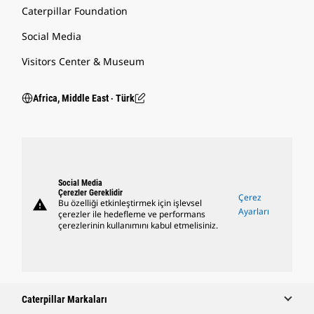
Caterpillar Foundation
Social Media
Visitors Center & Museum
Africa, Middle East ‧ Türk
Social Media
Çerezler Gereklidir
Çerez
warning
Bu özelliği etkinleştirmek için işlevsel
Ayarları
çerezler ile hedefleme ve performans
çerezlerinin kullanımını kabul etmelisiniz.
Caterpillar Markaları