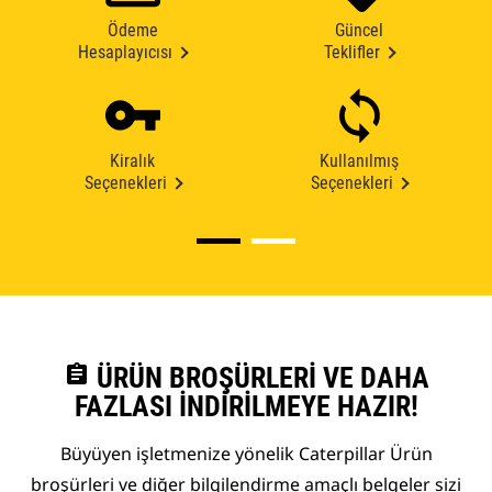
Ödeme
Güncel
Hesaplayıcısı
Teklifler
Kiralık
Kullanılmış
Seçenekleri
Seçenekleri
assignment
ÜRÜN BROŞÜRLERI VE DAHA
FAZLASI İNDIRILMEYE HAZIR!
Büyüyen işletmenize yönelik Caterpillar Ürün
broşürleri ve diğer bilgilendirme amaçlı belgeler sizi