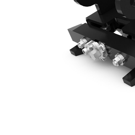
CW10 Manuel 8 Tonluk Mini Ekskavatörler
Avan
Modeli Değiştirin