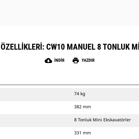
 ÖZELLIKLERI: CW10 MANUEL 8 TONLUK M
cloud_download
print
İNDIR
YAZDIR
74 kg
382 mm
8 Tonluk Mini Ekskavatörler
331 mm