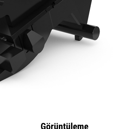
tajları
Teknik Özellikler
Araçlar
Tur
Görüntüleme