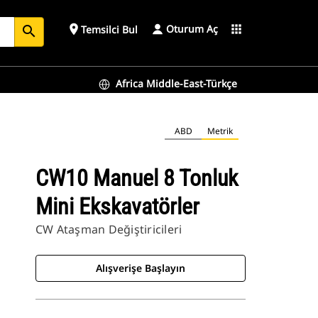
Oturum Aç
place
apps
Temsilci Bul
search
Africa Middle-East-Türkçe
ABD
Metrik
CW10 Manuel 8 Tonluk
Mini Ekskavatörler
CW Ataşman Değiştiricileri
Alışverişe Başlayın