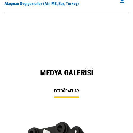
file_download
P
Ataşman Değiştiriciler (Afr-ME, Eur, Turkey)
N
O
Ta
in
a
N
Ta
MEDYA GALERISI
FOTOĞRAFLAR