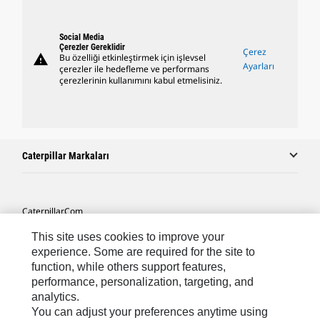
Social Media
Çerezler Gereklidir
Çerez
warning
Bu özelliği etkinleştirmek için işlevsel
Ayarları
çerezler ile hedefleme ve performans
çerezlerinin kullanımını kabul etmelisiniz.
Caterpillar Markaları
Caterpillar.com
Caterpillar Müşteri Hizmetleri Ve Iletişim
This site uses cookies to improve your
experience. Some are required for the site to
Site Haritası
function, while others support features,
performance, personalization, targeting, and
Cookie Settings
analytics.
Yasal
You can adjust your preferences anytime using