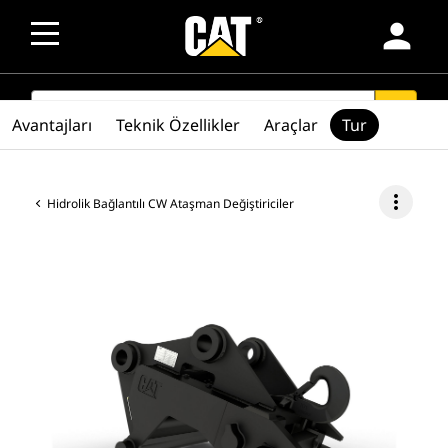
person
SEARCH
search
Avantajları
Teknik Özellikler
Araçlar
Tur
more_vert
Hidrolik Bağlantılı CW Ataşman Değiştiriciler