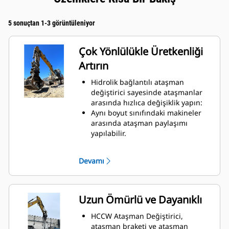
5 sonuçtan 1-3 görüntüleniyor
Çok Yönlülükle Üretkenliği
Artırın
Hidrolik bağlantılı ataşman
değiştirici sayesinde ataşmanlar
arasında hızlıca değişiklik yapın:
Aynı boyut sınıfındaki makineler
arasında ataşman paylaşımı
yapılabilir.
Her ataşman değiştirici standart
olarak 10 ton kaldırma kapasiteli
Devamı
kaldırma kancasıyla birlikte gelir.
Uzun Ömürlü ve Dayanıklı
HCCW Ataşman Değiştirici,
ataşman braketi ve ataşman