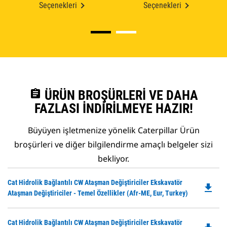
Seçenekleri
Seçenekleri
assignment
ÜRÜN BROŞÜRLERI VE DAHA
FAZLASI İNDIRILMEYE HAZIR!
Büyüyen işletmenize yönelik Caterpillar Ürün
broşürleri ve diğer bilgilendirme amaçlı belgeler sizi
bekliyor.
Do
Cat Hidrolik Bağlantılı CW Ataşman Değiştiriciler Ekskavatör
file_download
P
Ataşman Değiştiriciler - Temel Özellikler (Afr-ME, Eur, Turkey)
O
in
Do
Cat Hidrolik Bağlantılı CW Ataşman Değiştiriciler Ekskavatör
a