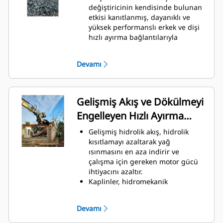
değiştiricinin kendisinde bulunan
etkisi kanıtlanmış, dayanıklı ve
yüksek performanslı erkek ve dişi
hızlı ayırma bağlantılarıyla
beraber güvenilir CW Hızlı
Ataşman Değiştirici
Devamı
platformundan yararlanır.
Ataşman değiştirici ve brakette
bulunan dâhilî yönlendirilmiş
hortumlar, hasara karşı korumaya
Gelişmiş Akış ve Dökülmeyi
yardımcı olarak toplam hortum ve
Engelleyen Hızlı Ayırma
onarım maliyetini azaltır.
Kontaminasyon kapağı tasarımı,
Bağlantıları
Gelişmiş hidrolik akış, hidrolik
kaplinler için koruma sağlar ve
kısıtlamayı azaltarak yağ
hidrolik sistemin kirlenmesini
ısınmasını en aza indirir ve
önlemeye yardımcı olur.
çalışma için gereken motor gücü
ihtiyacını azaltır.
Kaplinler, hidromekanik
ataşmanlara gereken yüksek akış
performansı için işlenmiş ve
Devamı
boyutlandırılmıştır. Bu sayede
ataşmanlar sınırlı geri basınçla