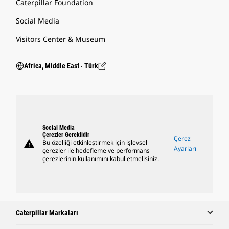
Caterpillar Foundation
Social Media
Visitors Center & Museum
Africa, Middle East ‧ Türk
Social Media
Çerezler Gereklidir
Çerez
warning
Bu özelliği etkinleştirmek için işlevsel
Ayarları
çerezler ile hedefleme ve performans
çerezlerinin kullanımını kabul etmelisiniz.
Caterpillar Markaları