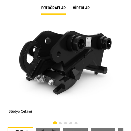
FOTOĞRAFLAR
VIDEOLAR
Stüdyo Çekimi
Önd