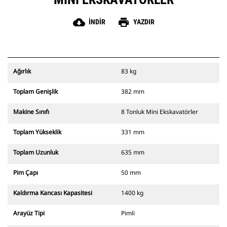
cloud_download
print
İNDIR
YAZDIR
Ağırlık
83 kg
Toplam Genişlik
382 mm
Makine Sınıfı
8 Tonluk Mini Ekskavatörler
Toplam Yükseklik
331 mm
Toplam Uzunluk
635 mm
Pim Çapı
50 mm
Kaldırma Kancası Kapasitesi
1400 kg
Arayüz Tipi
Pimli