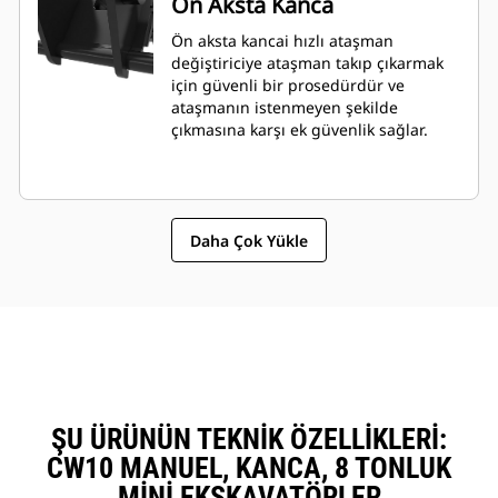
Ön Aksta Kanca
Ön aksta kancai hızlı ataşman
değiştiriciye ataşman takıp çıkarmak
için güvenli bir prosedürdür ve
ataşmanın istenmeyen şekilde
çıkmasına karşı ek güvenlik sağlar.
Daha Çok Yükle
ŞU ÜRÜNÜN TEKNIK ÖZELLIKLERI:
CW10 MANUEL, KANCA, 8 TONLUK
MINI EKSKAVATÖRLER