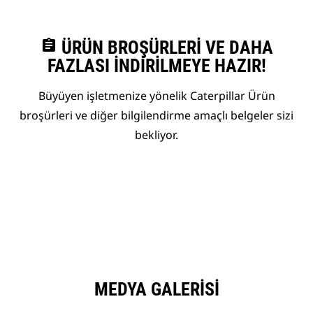
assignment
ÜRÜN BROŞÜRLERI VE DAHA
FAZLASI İNDIRILMEYE HAZIR!
Büyüyen işletmenize yönelik Caterpillar Ürün
broşürleri ve diğer bilgilendirme amaçlı belgeler sizi
bekliyor.
MEDYA GALERISI