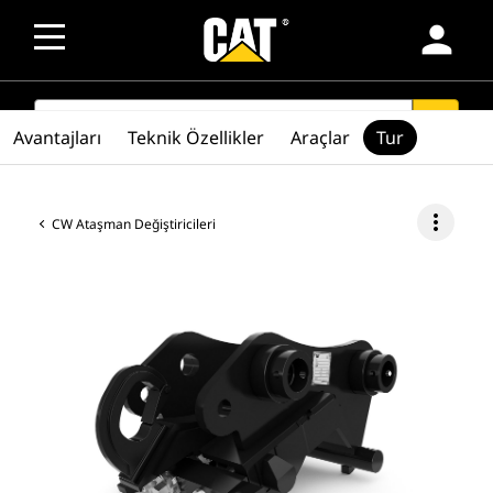
person
SEARCH
search
Avantajları
Teknik Özellikler
Araçlar
Tur
more_vert
CW Ataşman Değiştiricileri