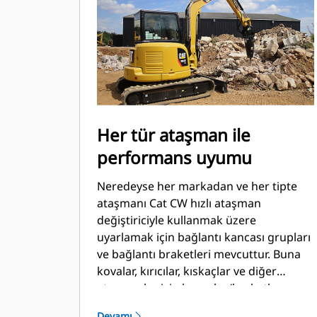
Her tür ataşman ile
performans uyumu
Neredeyse her markadan ve her tipte
ataşmanı Cat CW hızlı ataşman
değiştiriciyle kullanmak üzere
uyarlamak için bağlantı kancası grupları
ve bağlantı braketleri mevcuttur. Buna
kovalar, kırıcılar, kıskaçlar ve diğer
ataşmanlar için kancalar/braketler
dahildir.
Devamı