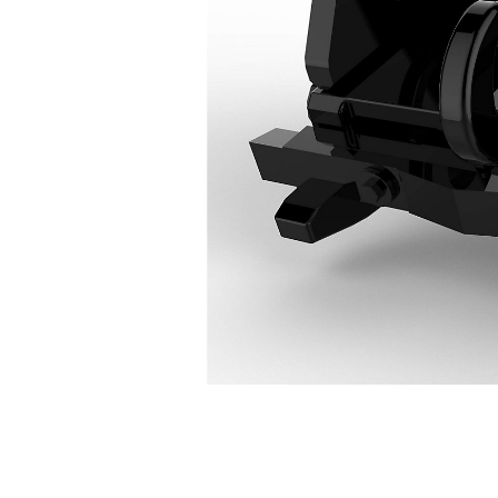
CW-70
Avan
Modeli Değiştirin