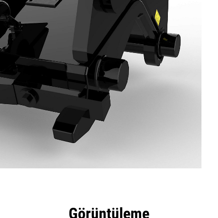
tajları
Teknik Özellikler
Araçlar
Tur
Görüntüleme