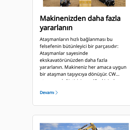
Makinenizden daha fazla
yararlanın
Ataşmanların hızlı bağlanması bu
felsefenin bütünleyici bir parçasıdır:
Ataşmanlar sayesinde
ekskavatörünüzden daha fazla
yararlanın. Makineniz her amaca uygun
bir ataşman taşıyıcıya dönüşür. CW
ataşman değiştirici son 40 yıl içinde
50,000 adedin üzerinde satışıyla bir
Devamı
endüstri standardı haline gelmiştir.
Birkaç farklı makine sınıfıyla karşılıklı
olarak değiştirilebilme özelliğine sahiptir
ve hem Cat hem de Cat bünyesinde
olmayan 700 farklı makine ile kullanım
için tasarlanmıştır.