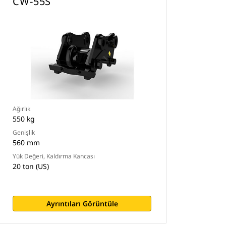
CW-55S
Ağırlık
550 kg
Genişlik
560 mm
Yük Değeri, Kaldırma Kancası
20 ton (US)
Ayrıntıları Görüntüle