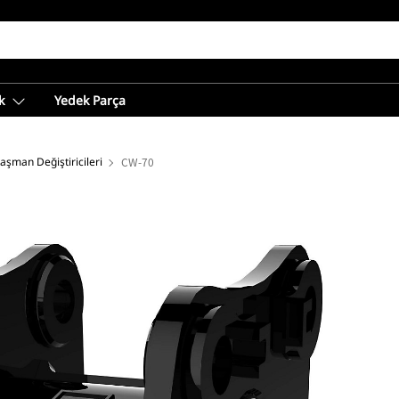
k
Yedek Parça
aşman Değiştiricileri
CW-70