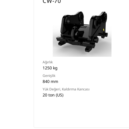
CW-70
Ağırlık
1250 kg
Genişlik
840 mm
Yük Değeri, Kaldırma Kancası
20 ton (US)