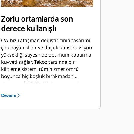
Zorlu ortamlarda son
derece kullanışlı
CW hızlı ataşman değiştiricinin tasarımı
çok dayanıklıdır ve düşük konstrüksiyon
yüksekliği sayesinde optimum koparma
kuvveti sağlar. Takoz tarzında bir
kilitleme sistemi tüm hizmet ömrü
boyunca hiç boşluk bırakmadan
ataşman değiştiriciyi ataşmana sıkıca
bağlar. Bu, ataşman değiştiriciyi
Devamı
koparma ve yükleme, yıkım ve taş
ocakları gibi uygulamalarda oldukça
kullanışlı bir hale getirir.